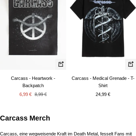
Schn
In
den
Carcass - Heartwork -
Carcass - Medical Grenade - T-
Warenkorb
Backpatch
Shirt
Angebotspreis
Regulärer
Angebotspreis
6,99 €
8,99 €
24,99 €
Preis
Carcass Merch
Carcass, eine wegweisende Kraft im Death Metal, fesselt Fans mit