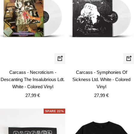
In
In
den
de
Carcass - Necroticism -
Carcass - Symphonies Of
Warenkorb
Wa
Descanting The Insalubrious Ldt.
Sickness Ltd. White - Colored
White - Colored Vinyl
Vinyl
Angebotspreis
Angebotspreis
27,99 €
27,99 €
SPARE 22%