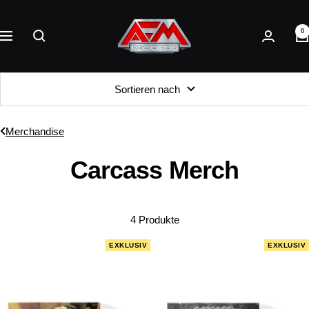
Direkt
AFM
zum
0
Records
Navigation
Inhalt
Sortieren nach
Merchandise
Carcass Merch
4 Produkte
EXKLUSIV
EXKLUSIV