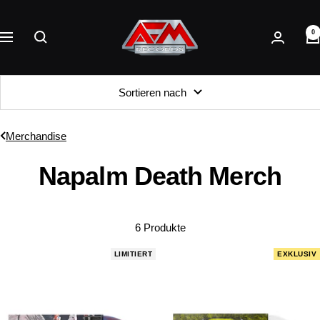
Direkt
AFM
zum
0
Records
Navigation
Inhalt
Sortieren nach
Merchandise
Napalm Death Merch
6 Produkte
LIMITIERT
EXKLUSIV