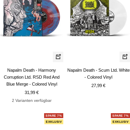
In
In
den
de
Napalm Death - Harmony
Napalm Death - Scum Ltd. White
Warenkorb
Wa
Corruption Ltd. RSD Red And
- Colored Vinyl
Blue Merge - Colored Vinyl
Angebotspreis
27,99 €
Angebotspreis
31,99 €
2 Varianten verfügbar
SPARE 7%
SPARE 7%
EXKLUSIV
EXKLUSIV