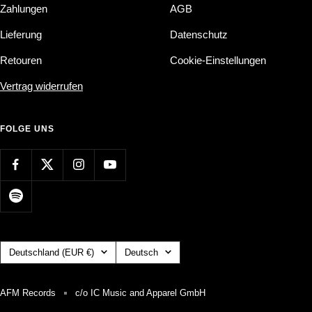
Zahlungen
AGB
Lieferung
Datenschutz
Retouren
Cookie-Einstellungen
Vertrag widerrufen
FOLGE UNS
Land/Region
Sprache
Deutschland (EUR €)
Deutsch
AFM Records
c/o IC Music and Apparel GmbH