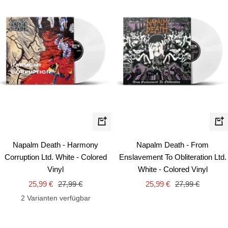
In
In
den
de
Napalm Death - Harmony
Napalm Death - From
Warenkorb
Wa
Corruption Ltd. White - Colored
Enslavement To Obliteration Ltd.
Vinyl
White - Colored Vinyl
Angebotspreis
Regulärer
Angebotspreis
Regulärer
25,99 €
27,99 €
25,99 €
27,99 €
Preis
Preis
2 Varianten verfügbar