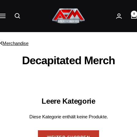
Direkt
AFM
zum
0
Records
Navigation
Inhalt
Merchandise
Decapitated Merch
Leere Kategorie
Diese Kategorie enthält keine Produkte.