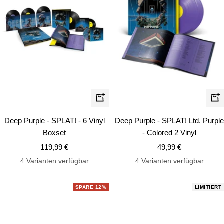
In
In
den
de
Deep Purple - SPLAT! - 6 Vinyl
Deep Purple - SPLAT! Ltd. Purple
Warenkorb
Wa
Boxset
- Colored 2 Vinyl
Angebotspreis
Angebotspreis
119,99 €
49,99 €
4 Varianten verfügbar
4 Varianten verfügbar
SPARE 12%
LIMITIERT