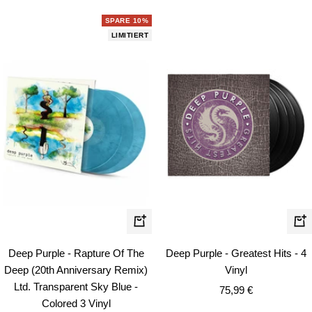
SPARE 10%
LIMITIERT
In
In
den
de
Deep Purple - Rapture Of The
Deep Purple - Greatest Hits - 4
Warenkorb
Wa
Deep (20th Anniversary Remix)
Vinyl
Ltd. Transparent Sky Blue -
Angebotspreis
75,99 €
Colored 3 Vinyl