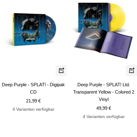
In
In
den
de
Deep Purple - SPLAT! - Digipak
Deep Purple - SPLAT! Ltd.
Warenkorb
Wa
CD
Transparent Yellow - Colored 2
Vinyl
Angebotspreis
21,99 €
Angebotspreis
49,99 €
4 Varianten verfügbar
4 Varianten verfügbar