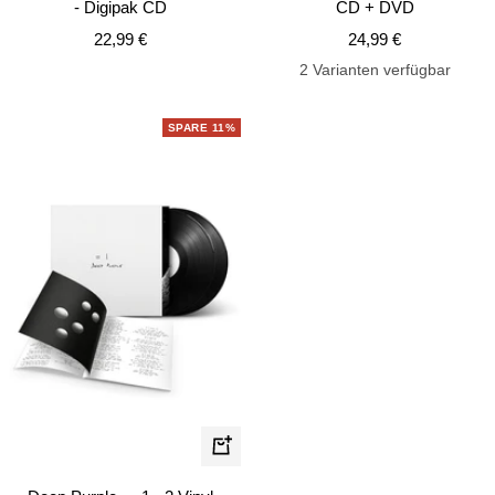
- Digipak CD
CD + DVD
Angebotspreis
Angebotspreis
22,99 €
24,99 €
2 Varianten verfügbar
SPARE 11%
In
den