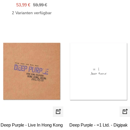
Angebotspreis
Regulärer
53,99 €
59,99 €
Preis
2 Varianten verfügbar
In
In
den
de
Deep Purple - Live In Hong Kong
Deep Purple - =1 Ltd. - Digipak
Warenkorb
Wa