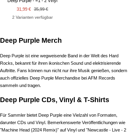
Deep Purple - =1 - 2 Vinyl
Warenkorb
Angebotspreis
Regulärer
31,99 €
35,99 €
Preis
2 Varianten verfügbar
Deep Purple Merch
Deep Purple ist eine wegweisende Band in der Welt des Hard
Rocks, bekannt für ihren ikonischen Sound und elektrisierende
Auftritte. Fans können nun nicht nur ihre Musik genießen, sondern
auch offizielles Deep Purple Merchandise bei AFM Records
sammeln und tragen.
Deep Purple CDs, Vinyl & T-Shirts
Für Sammler bietet Deep Purple eine Vielzahl von Formaten,
darunter CDs und Vinyl. Bemerkenswerte Veröffentlichungen wie
"Machine Head (2024 Remix)" auf Vinyl und "Newcastle - Live - 2