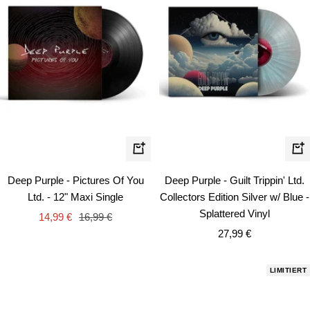
In
In
den
de
Deep Purple - Pictures Of You
Deep Purple - Guilt Trippin' Ltd.
Warenkorb
Wa
Ltd. - 12" Maxi Single
Collectors Edition Silver w/ Blue -
Splattered Vinyl
Angebotspreis
Regulärer
14,99 €
16,99 €
Angebotspreis
Preis
27,99 €
LIMITIERT