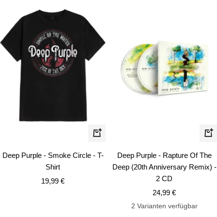
Schnellansicht
In
de
Deep Purple - Smoke Circle - T-
Deep Purple - Rapture Of The
Wa
Shirt
Deep (20th Anniversary Remix) -
2 CD
Angebotspreis
19,99 €
Angebotspreis
24,99 €
2 Varianten verfügbar