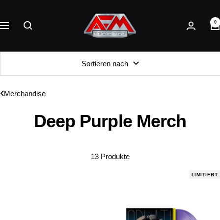
Direkt
AFM
zum
0
Records
Navigation
Inhalt
Sortieren nach
Merchandise
Deep Purple Merch
13 Produkte
LIMITIERT