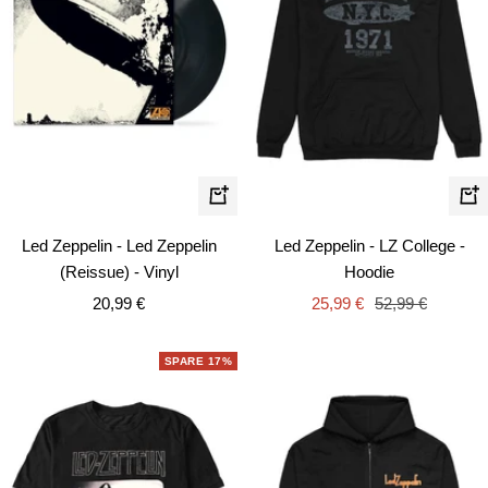
Schn
In
den
Led Zeppelin - Led Zeppelin
Led Zeppelin - LZ College -
Warenkorb
(Reissue) - Vinyl
Hoodie
Angebotspreis
Angebotspreis
Regulärer
20,99 €
25,99 €
52,99 €
Preis
SPARE 17%