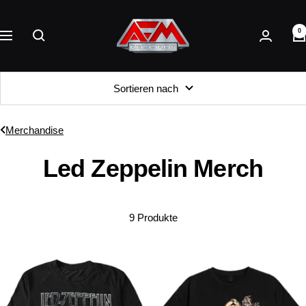
Direkt
AFM
zum
0
Records
Navigation
Inhalt
Sortieren nach
Merchandise
Led Zeppelin Merch
9 Produkte