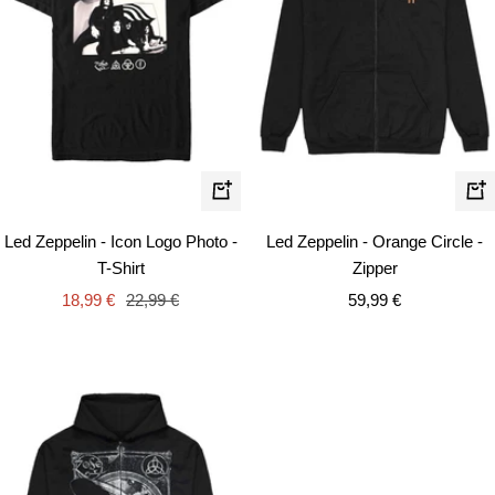
Schnellansicht
Schn
Led Zeppelin - Icon Logo Photo -
Led Zeppelin - Orange Circle -
T-Shirt
Zipper
Angebotspreis
Regulärer
Angebotspreis
18,99 €
22,99 €
59,99 €
Preis