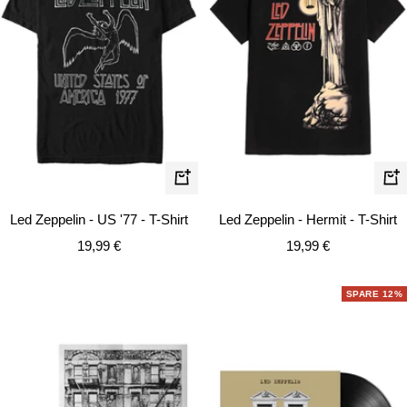
Schnellansicht
Schn
Led Zeppelin - US '77 - T-Shirt
Led Zeppelin - Hermit - T-Shirt
Angebotspreis
Angebotspreis
19,99 €
19,99 €
SPARE 12%