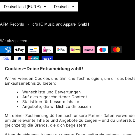
Land/Region
Sprache
Deutschland (EUR €)
Deutsch
AFM Records
c/o IC Music and Apparel GmbH
Wir akzeptieren