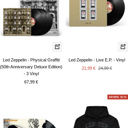
In
In
den
de
Led Zeppelin - Physical Graffiti
Led Zeppelin - Live E.P. - Vinyl
Warenkorb
Wa
(50th Anniversary Deluxe Edition)
Angebotspreis
Regulärer
21,99 €
24,99 €
- 3 Vinyl
Preis
Angebotspreis
67,99 €
SPARE 51%