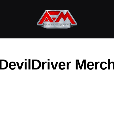
AFM
Records
DevilDriver Merc