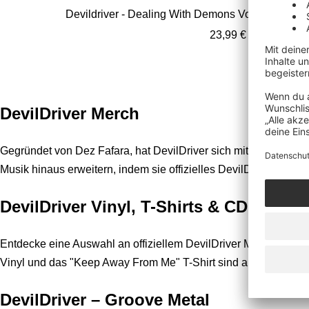
Devildriver - Dealing With Demons Vol.2 Ltd. Viole
Angebotspreis
23,99 €
DevilDriver Merch
Gegründet von Dez Fafara, hat DevilDriver sich mit ihrem inte
Musik hinaus erweitern, indem sie offizielles DevilDriver Me
DevilDriver Vinyl, T-Shirts & CDs
Entdecke eine Auswahl an offiziellem DevilDriver Merch, darun
Vinyl und das "Keep Away From Me" T-Shirt sind absolute Must
DevilDriver – Groove Metal