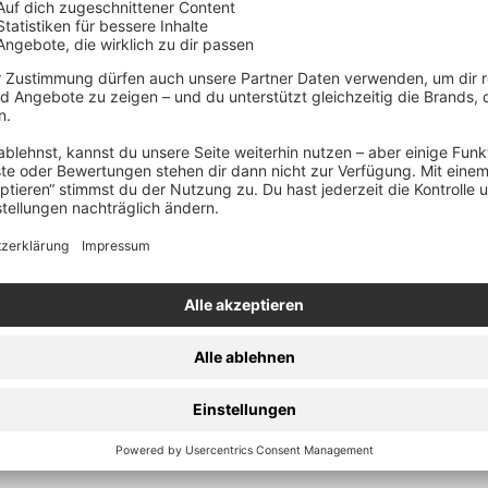
den
t - Colored Vinyl
Warenkorb
nsiven Sound und unermüdlicher Energie einen festen Platz in 
rchandise bei AFM Records sammeln und tragen.
ter Vinyl, T-Shirts und CDs. Bemerkenswerte Veröffentlichungen
-Haves. Verpasse nicht die Chance, ein Stück DevilDriver-Gesc