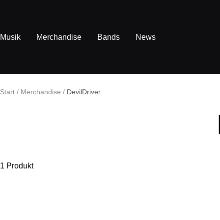
Direkt
zum
Inhalt
Musik
Merchandise
Bands
News
Start
Merchandise
DevilDriver
1 Produkt