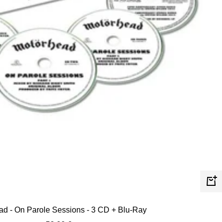
In
de
ad - On Parole Sessions - 3 CD + Blu-Ray
Wa