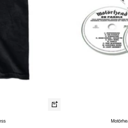
Schnellansicht
ess
Motörhe