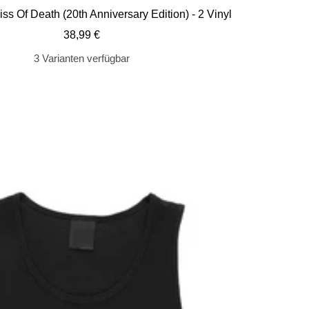
de
ss Of Death (20th Anniversary Edition) - 2 Vinyl
Wa
Angebotspreis
38,99 €
3 Varianten verfügbar