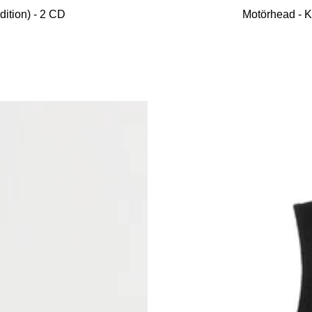
den
dition) - 2 CD
Motörhead - Ki
Warenkorb