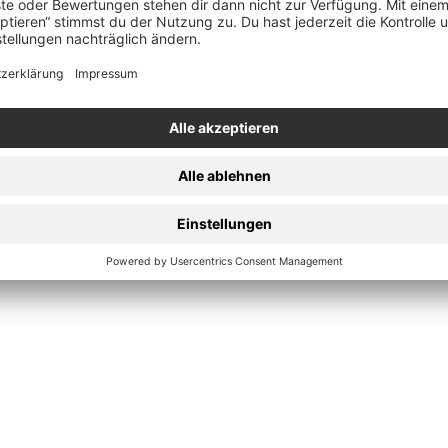
In
den
te
Warenkorb