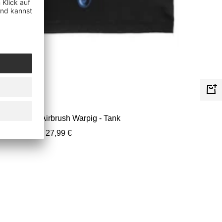
Schn
Motörhead - Airbrush Warpig - Tank
Angebotspreis
27,99 €