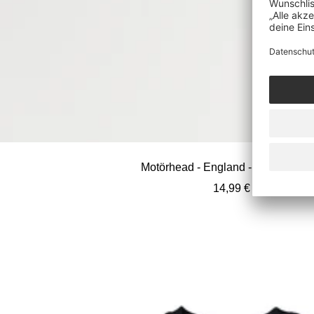
Motörhead - England - Licence Pla
Angebotspreis
14,99 €