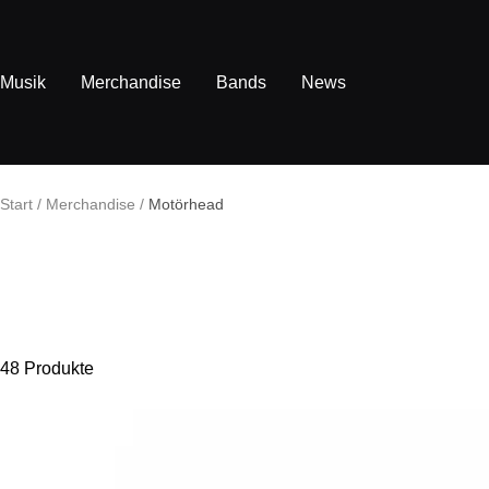
Direkt
zum
Inhalt
Musik
Merchandise
Bands
News
Start
Merchandise
Motörhead
48 Produkte