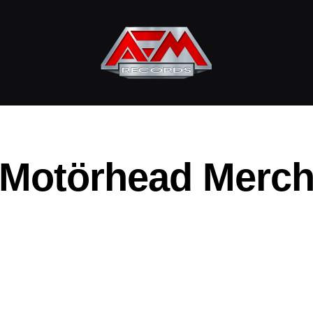
AFM
Records
Motörhead Merc