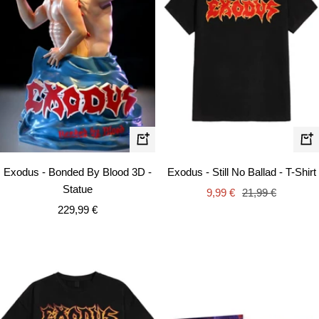
Schn
In
den
Exodus - Bonded By Blood 3D -
Exodus - Still No Ballad - T-Shirt
Warenkorb
Statue
Angebotspreis
Regulärer
9,99 €
21,99 €
Angebotspreis
229,99 €
Preis