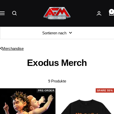
Direkt
AFM
zum
0
Records
Navigation
Inhalt
Sortieren nach
Merchandise
Exodus Merch
9 Produkte
PRE-ORDER
SPARE 55%