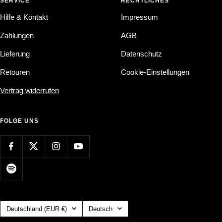
SERVICE
RECHTLICHES
Hilfe & Kontakt
Impressum
Zahlungen
AGB
Lieferung
Datenschutz
Retouren
Cookie-Einstellungen
Vertrag widerrufen
FOLGE UNS
Land/Region
Sprache
Deutschland (EUR €)
Deutsch