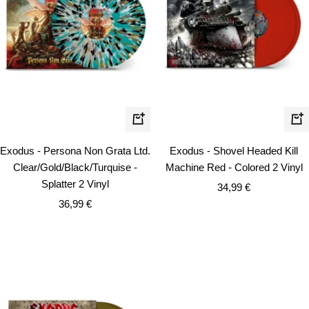
In
In
den
de
Exodus - Persona Non Grata Ltd.
Exodus - Shovel Headed Kill
Warenkorb
Wa
Clear/Gold/Black/Turquise -
Machine Red - Colored 2 Vinyl
Splatter 2 Vinyl
Angebotspreis
34,99 €
Angebotspreis
36,99 €