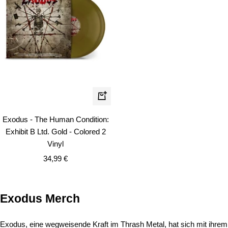
In
den
Exodus - The Human Condition:
Warenkorb
Exhibit B Ltd. Gold - Colored 2
Vinyl
Angebotspreis
34,99 €
Exodus Merch
Exodus, eine wegweisende Kraft im Thrash Metal, hat sich mit ihrem