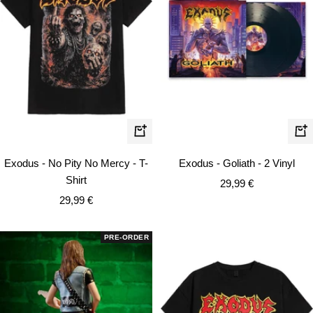
Schnellansicht
In
de
Exodus - No Pity No Mercy - T-
Exodus - Goliath - 2 Vinyl
Wa
Shirt
Angebotspreis
29,99 €
Angebotspreis
29,99 €
PRE-ORDER