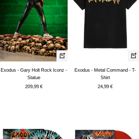
Schn
In
den
Exodus - Gary Holt Rock Iconz -
Exodus - Metal Command - T-
Warenkorb
Statue
Shirt
Angebotspreis
Angebotspreis
209,99 €
24,99 €