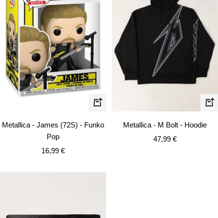
Schn
In
den
Metallica - M Bolt - Hoodie
Metallica - James (72S) - Funko
Warenkorb
Pop
Angebotspreis
47,99 €
Angebotspreis
16,99 €