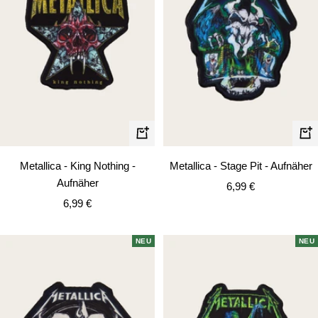
In
In
den
de
Metallica - King Nothing -
Metallica - Stage Pit - Aufnäher
Warenkorb
Wa
Aufnäher
Angebotspreis
6,99 €
Angebotspreis
6,99 €
NEU
NEU