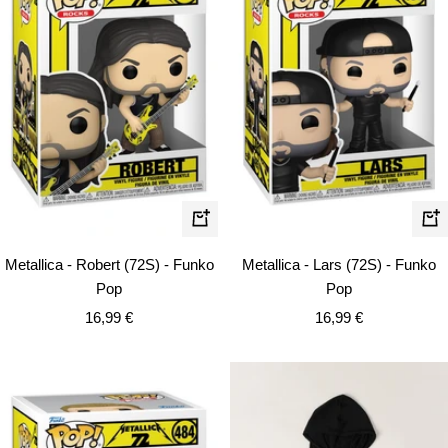
In
In
de
den
Metallica - Lars (72S) - Funko
Metallica - Robert (72S) - Funko
Wa
Warenkorb
Pop
Pop
Angebotspreis
Angebotspreis
16,99 €
16,99 €