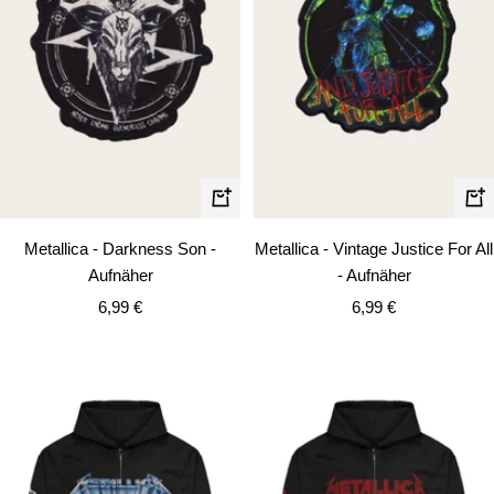
In
In
den
de
Metallica - Darkness Son -
Metallica - Vintage Justice For All
Warenkorb
Wa
Aufnäher
- Aufnäher
Angebotspreis
Angebotspreis
6,99 €
6,99 €