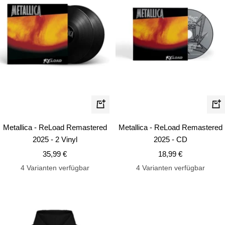
In
In
den
de
Metallica - ReLoad Remastered
Metallica - ReLoad Remastered
Warenkorb
Wa
2025 - 2 Vinyl
2025 - CD
Angebotspreis
Angebotspreis
35,99 €
18,99 €
4 Varianten verfügbar
4 Varianten verfügbar