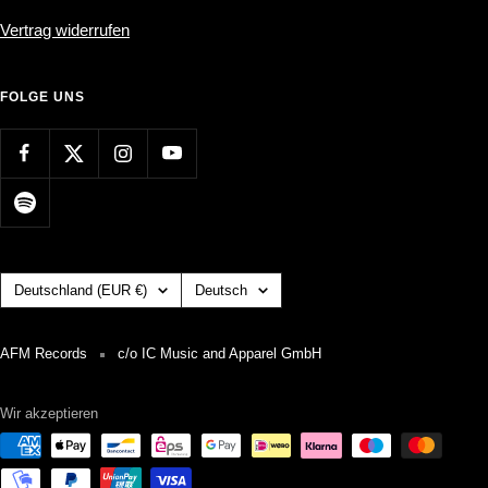
Vertrag widerrufen
FOLGE UNS
Land/Region
Sprache
Deutschland (EUR €)
Deutsch
AFM Records
c/o IC Music and Apparel GmbH
Wir akzeptieren