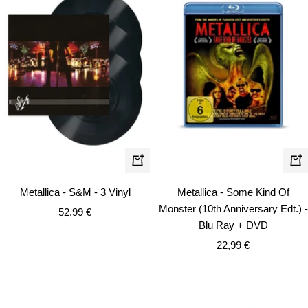
In
In
den
de
Metallica - S&M - 3 Vinyl
Metallica - Some Kind Of
Warenkorb
Wa
Monster (10th Anniversary Edt.) -
Angebotspreis
52,99 €
Blu Ray + DVD
Angebotspreis
22,99 €