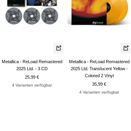
In
In
den
de
Metallica - ReLoad Remastered
Metallica - ReLoad Remastered
Warenkorb
Wa
2025 Ltd. - 3 CD
2025 Ltd. Translucent Yellow -
Colored 2 Vinyl
Angebotspreis
25,99 €
Angebotspreis
35,99 €
4 Varianten verfügbar
4 Varianten verfügbar