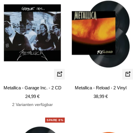
In
In
de
den
Metallica - Reload - 2 Vinyl
Metallica - Garage Inc. - 2 CD
Wa
Warenkorb
Angebotspreis
Angebotspreis
38,99 €
24,99 €
2 Varianten verfügbar
SPARE 8%