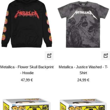
Schnellansicht
Schn
Metallica - Flower Skull Backprint
Metallica - Justice Washed - T-
- Hoodie
Shirt
Angebotspreis
Angebotspreis
47,99 €
24,99 €