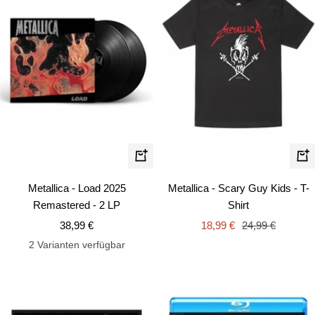
Schn
In
den
Metallica - Scary Guy Kids - T-
Metallica - Load 2025
Warenkorb
Shirt
Remastered - 2 LP
Angebotspreis
Regulärer
Angebotspreis
18,99 €
24,99 €
38,99 €
Preis
2 Varianten verfügbar