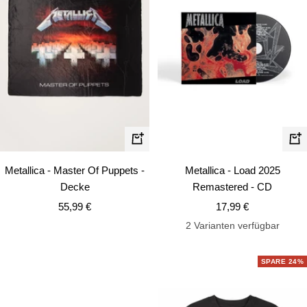
In
In
den
de
Metallica - Master Of Puppets -
Metallica - Load 2025
Warenkorb
Wa
Decke
Remastered - CD
Angebotspreis
Angebotspreis
55,99 €
17,99 €
2 Varianten verfügbar
SPARE 24%