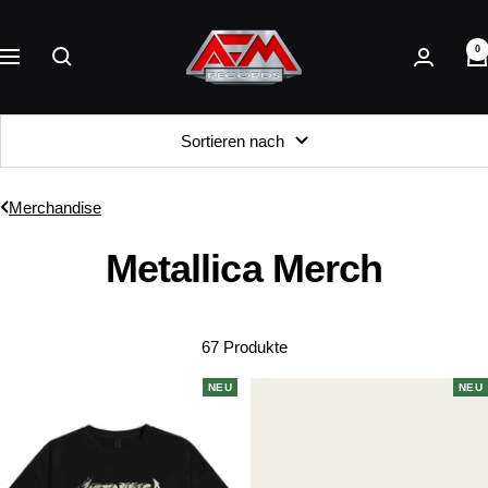
Direkt
AFM
zum
0
Records
Navigation
Inhalt
Sortieren nach
Merchandise
Metallica Merch
67 Produkte
NEU
NEU