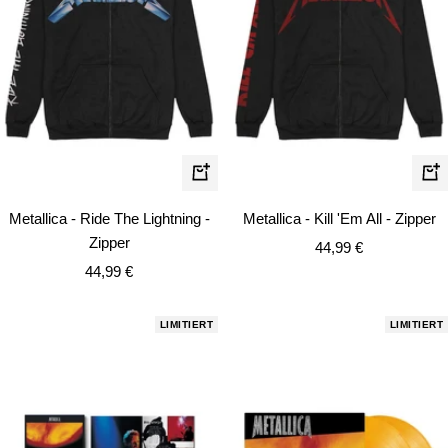
Schnellansicht
Schn
Metallica - Ride The Lightning -
Metallica - Kill 'Em All - Zipper
Zipper
Angebotspreis
44,99 €
Angebotspreis
44,99 €
LIMITIERT
LIMITIERT