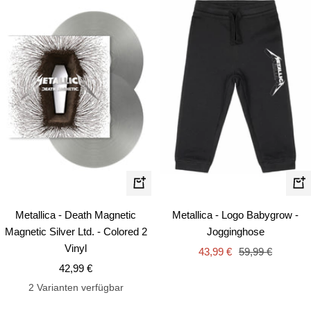
Schn
In
den
Metallica - Death Magnetic
Metallica - Logo Babygrow -
Warenkorb
Magnetic Silver Ltd. - Colored 2
Jogginghose
Vinyl
Angebotspreis
Regulärer
43,99 €
59,99 €
Angebotspreis
42,99 €
Preis
2 Varianten verfügbar