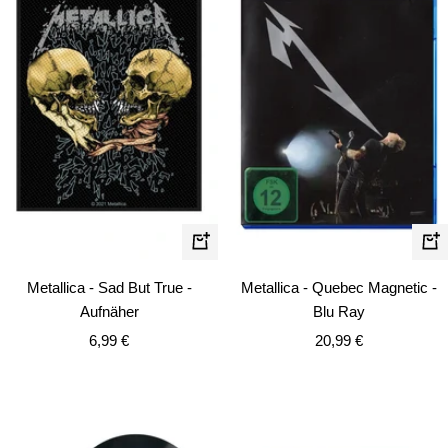
In
In
den
de
Metallica - Sad But True -
Metallica - Quebec Magnetic -
Warenkorb
Wa
Aufnäher
Blu Ray
Angebotspreis
Angebotspreis
6,99 €
20,99 €