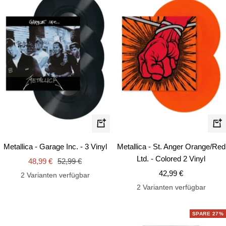
In
In
den
de
Metallica - Garage Inc. - 3 Vinyl
Metallica - St. Anger Orange/Red
Warenkorb
Wa
Ltd. - Colored 2 Vinyl
Angebotspreis
Regulärer
48,99 €
52,99 €
Angebotspreis
Preis
42,99 €
2 Varianten verfügbar
2 Varianten verfügbar
SPARE 27%