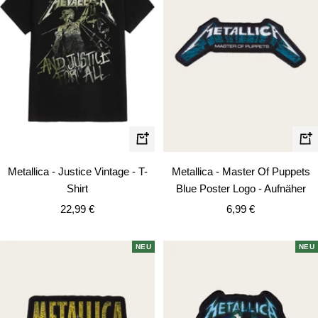
Schnellansicht
In
de
Metallica - Justice Vintage - T-
Metallica - Master Of Puppets
Wa
Shirt
Blue Poster Logo - Aufnäher
Angebotspreis
Angebotspreis
22,99 €
6,99 €
NEU
NEU