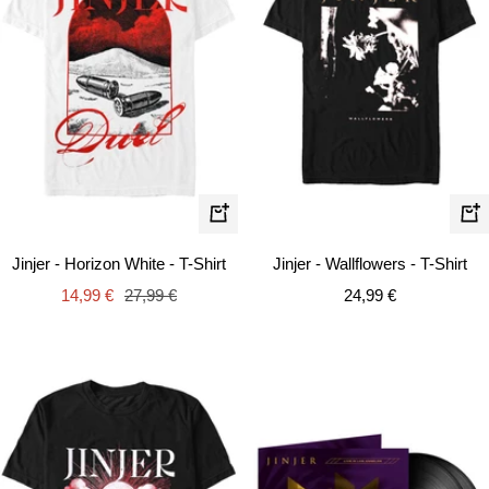
Schnellansicht
Schn
Jinjer - Horizon White - T-Shirt
Jinjer - Wallflowers - T-Shirt
Angebotspreis
Regulärer
Angebotspreis
14,99 €
27,99 €
24,99 €
Preis