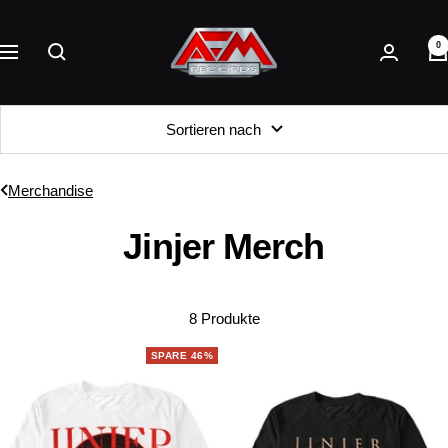
Direkt
AFM
zum
0
Records
Navigation
Inhalt
Sortieren nach
Merchandise
Jinjer Merch
8 Produkte
SPARE 46%