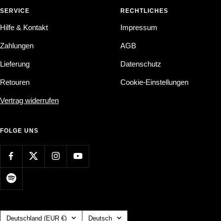
SERVICE
RECHTLICHES
Hilfe & Kontakt
Impressum
Zahlungen
AGB
Lieferung
Datenschutz
Retouren
Cookie-Einstellungen
Vertrag widerrufen
FOLGE UNS
Land/Region
Sprache
Deutschland (EUR €)
Deutsch