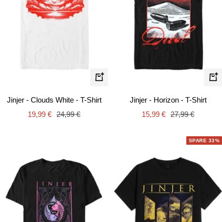
Schnellansicht
Schn
Jinjer - Clouds White - T-Shirt
Jinjer - Horizon - T-Shirt
Angebotspreis
Regulärer
Angebotspreis
Regulärer
19,99 €
24,99 €
15,99 €
27,99 €
Preis
Preis
SPARE 33%