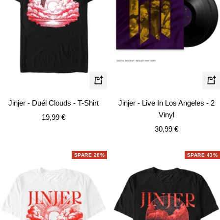
Schnellansicht
In
de
Jinjer - Duél Clouds - T-Shirt
Jinjer - Live In Los Angeles - 2
Wa
Vinyl
Angebotspreis
19,99 €
Angebotspreis
30,99 €
SPARE 20%
SPARE 43%