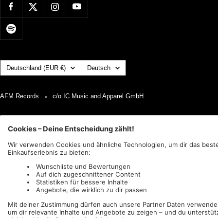
Land/Region
Sprache
Deutschland (EUR €)
Deutsch
AFM Records
c/o IC Music and Apparel GmbH
Wir akzeptieren