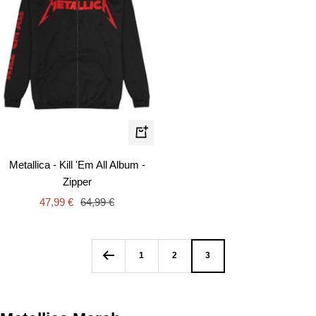
Schnellansicht
Metallica - Kill 'Em All Album -
Zipper
Angebotspreis
Regulärer
47,99 €
64,99 €
Preis
1
2
3