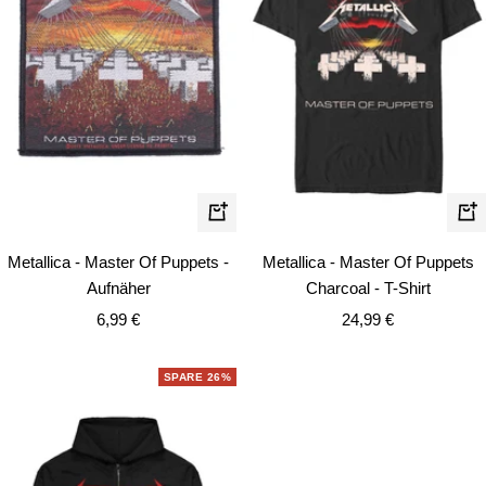
Schn
In
den
Metallica - Master Of Puppets -
Metallica - Master Of Puppets
Warenkorb
Aufnäher
Charcoal - T-Shirt
Angebotspreis
Angebotspreis
6,99 €
24,99 €
SPARE 26%