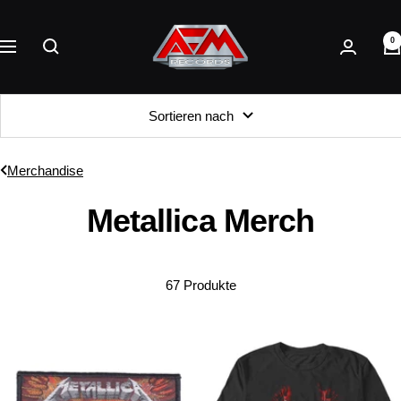
Direkt
AFM
zum
0
Records
Navigation
Inhalt
Sortieren nach
Merchandise
Metallica Merch
67 Produkte