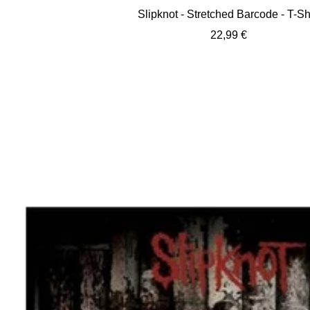
Slipknot - Stretched Barcode - T-Shi
Angebotspreis
22,99 €