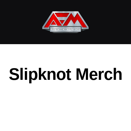
AFM
Records
Slipknot Merch