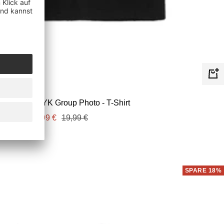
Schn
pknot - WANYK Group Photo - T-Shirt
Angebotspreis
Regulärer
16,99 €
19,99 €
Preis
SPARE 18%