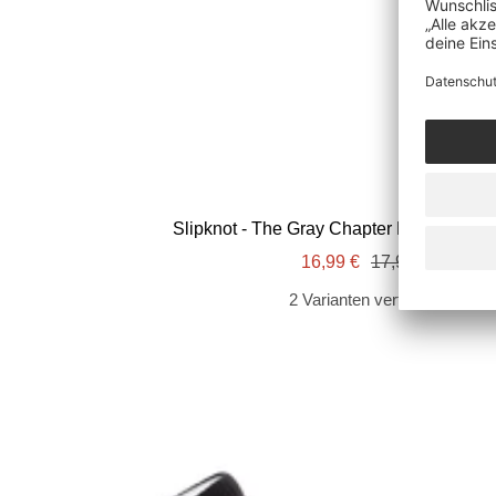
Slipknot - The Gray Chapter Deluxe - Di
Angebotspreis
Regulärer
16,99 €
17,99 €
Preis
2 Varianten verfügbar