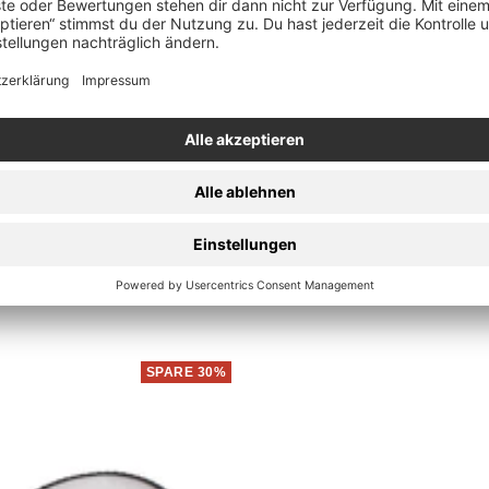
In
den
Sli
gipak CD
Warenkorb
SPARE 30%