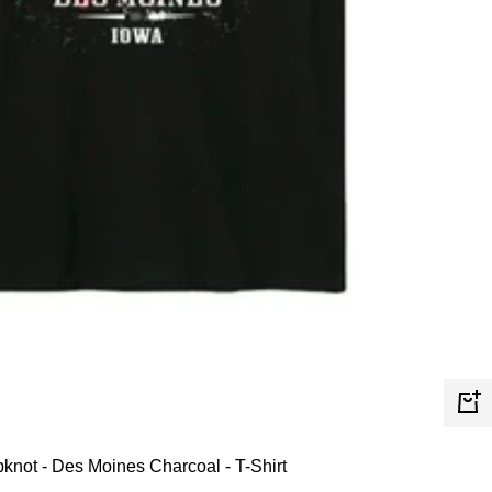
Schn
pknot - Des Moines Charcoal - T-Shirt