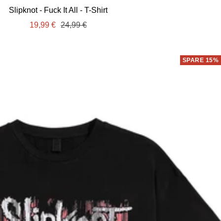
Slipknot - Fuck It All - T-Shirt
Angebotspreis
Regulärer
19,99 €
24,99 €
Preis
SPARE 15%