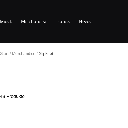
Direkt
zum
Inhalt
Musik
Merchandise
Bands
News
Start
Merchandise
Slipknot
49 Produkte