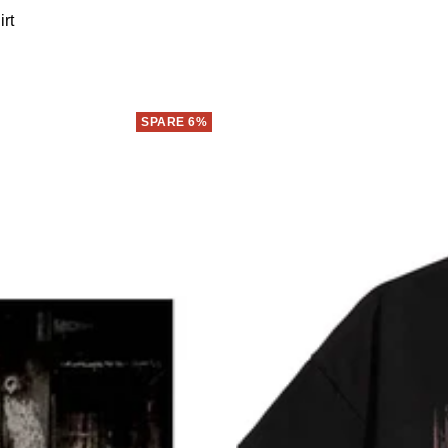
rt
SPARE 6%