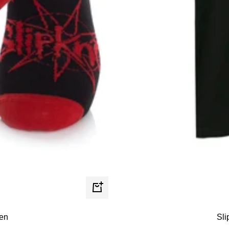
In
den
Sli
ken
Warenkorb