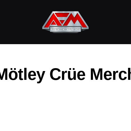
AFM
Records
Mötley Crüe Merc