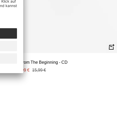
In
de
ley Crüe - From The Beginning - CD
Wa
Angebotspreis
Regulärer
13,99 €
15,99 €
Preis