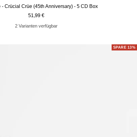
de
 - Crücial Crüe (45th Anniversary) - 5 CD Box
Wa
Angebotspreis
51,99 €
2 Varianten verfügbar
SPARE 13%