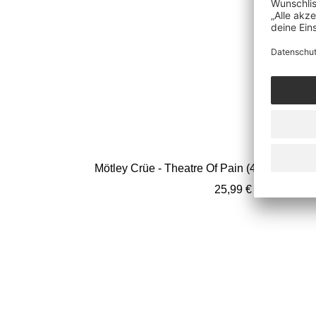
Mötley Crüe - Theatre Of Pain (40th Annivers
Angebotspreis
25,99 €