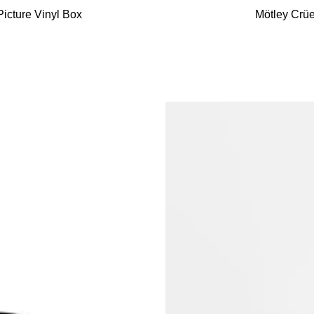
den
Picture Vinyl Box
Mötley Crüe
Warenkorb