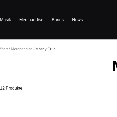
Direkt
zum
Inhalt
Musik
Merchandise
Bands
News
Start
Merchandise
Mötley Crüe
12 Produkte