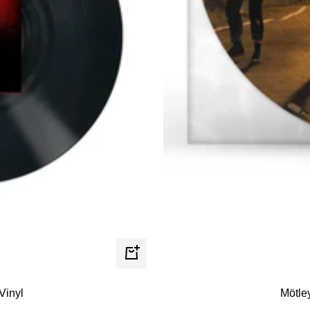
In
den
Vinyl
Mötley
Warenkorb