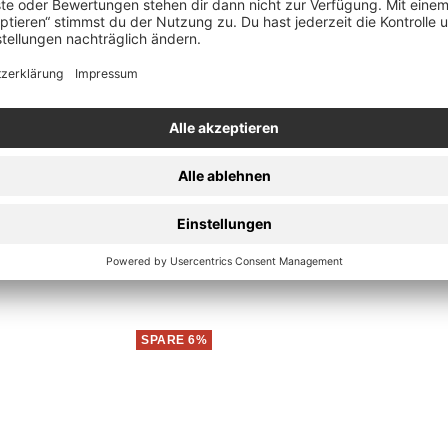
In
den
ary) - Vinyl
Möt
Warenkorb
SPARE 6%