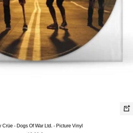
In
de
 Crüe - Dogs Of War Ltd. - Picture Vinyl
Wa