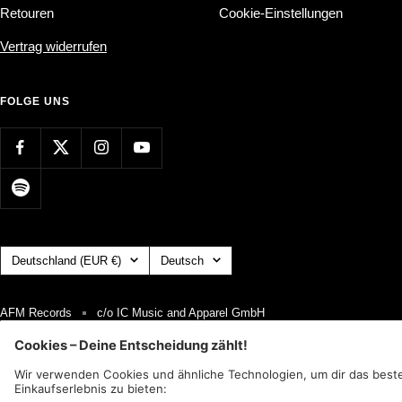
Retouren
Cookie-Einstellungen
Vertrag widerrufen
FOLGE UNS
Land/Region
Sprache
Deutschland (EUR €)
Deutsch
AFM Records
c/o IC Music and Apparel GmbH
Wir akzeptieren