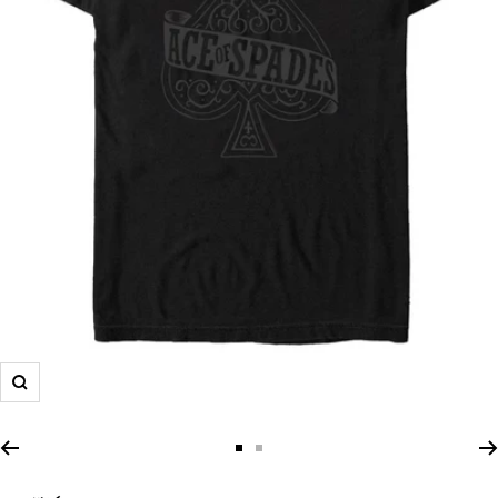
Zoom
Zur
Zur
Slide
Slide