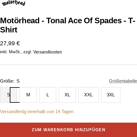
1
2
gehen
gehen
Motörhead - Tonal Ace Of Spades - T-
Shirt
Angebotspreis
27,99 €
inkl. MwSt., zzgl.
Versandkosten
Größe:
S
Größentabelle
S
M
L
XL
XXL
3XL
Versandfertig innerhalb von 14 Tagen
ZUM WARENKORB HINZUFÜGEN