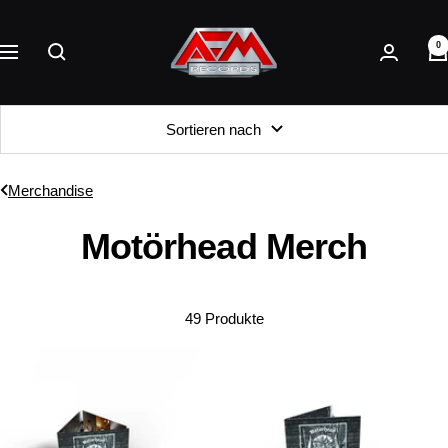
Direkt
AFM
zum
0
Records
Navigation
Inhalt
Sortieren nach
Merchandise
Motörhead Merch
49 Produkte