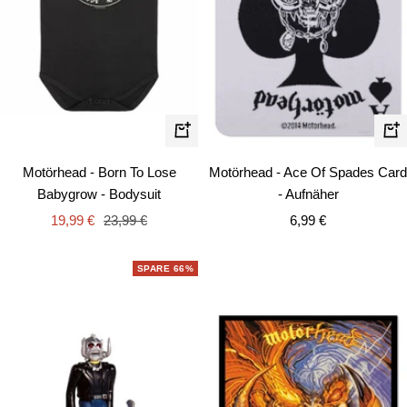
Schnellansicht
In
de
Motörhead - Ace Of Spades Card
Motörhead - Born To Lose
Wa
- Aufnäher
Babygrow - Bodysuit
Angebotspreis
Angebotspreis
Regulärer
6,99 €
19,99 €
23,99 €
Preis
SPARE 66%