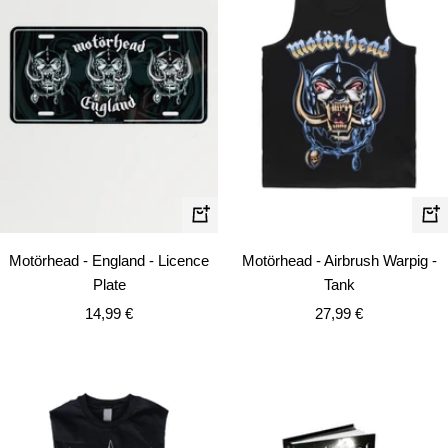
Schn
In
den
Motörhead - England - Licence
Motörhead - Airbrush Warpig -
Warenkorb
Plate
Tank
Angebotspreis
Angebotspreis
14,99 €
27,99 €