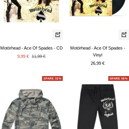
In
In
de
den
Motörhead - Ace Of Spades -
Motörhead - Ace Of Spades - CD
Wa
Warenkorb
Vinyl
Angebotspreis
Regulärer
9,99 €
11,99 €
Angebotspreis
26,99 €
Preis
SPARE 32%
SPARE 58%