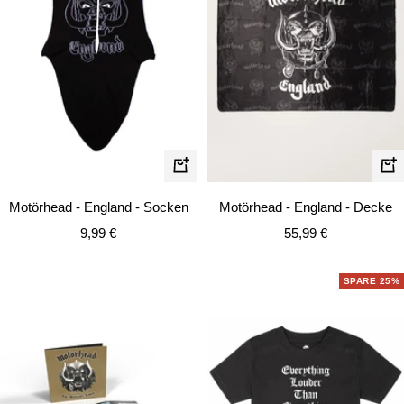
In
In
de
den
Motörhead - England - Decke
Motörhead - England - Socken
Wa
Warenkorb
Angebotspreis
Angebotspreis
55,99 €
9,99 €
SPARE 25%