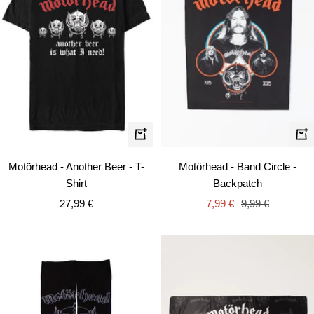
Schnellansicht
In
de
Motörhead - Another Beer - T-
Motörhead - Band Circle -
Wa
Shirt
Backpatch
Angebotspreis
Angebotspreis
Regulärer
27,99 €
7,99 €
9,99 €
Preis