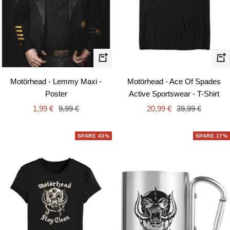
Schn
In
den
Motörhead - Ace Of Spades
Motörhead - Lemmy Maxi -
Warenkorb
Active Sportswear - T-Shirt
Poster
Angebotspreis
Regulärer
Angebotspreis
Regulärer
20,99 €
39,99 €
1,99 €
9,99 €
Preis
Preis
SPARE 43%
SPARE 17%