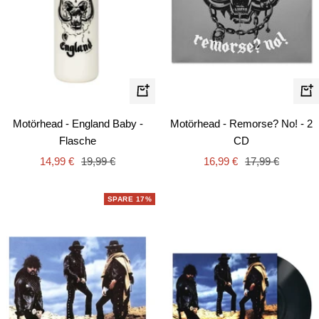
In
In
de
den
Motörhead - Remorse? No! - 2
Motörhead - England Baby -
Wa
Warenkorb
CD
Flasche
Angebotspreis
Regulärer
Angebotspreis
Regulärer
16,99 €
17,99 €
14,99 €
19,99 €
Preis
Preis
SPARE 17%