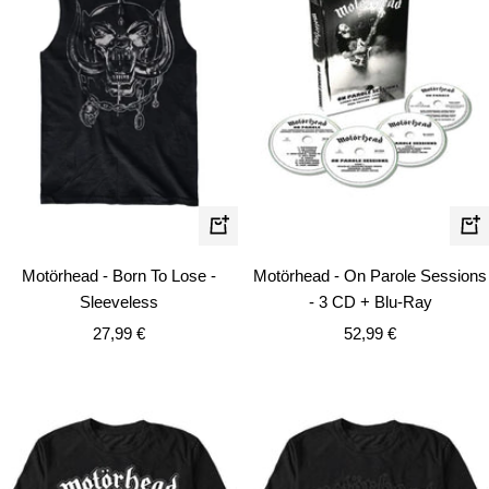
Schnellansicht
In
de
Motörhead - Born To Lose -
Motörhead - On Parole Sessions
Wa
Sleeveless
- 3 CD + Blu-Ray
Angebotspreis
Angebotspreis
27,99 €
52,99 €