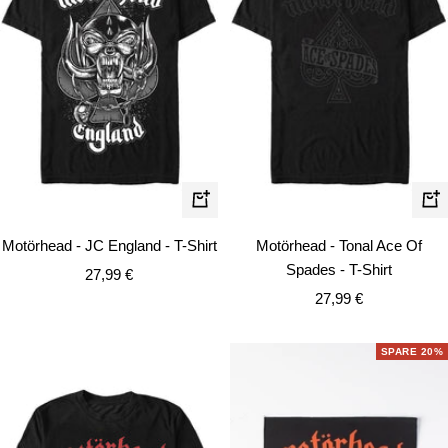
Schnellansicht
Schn
Motörhead - JC England - T-Shirt
Motörhead - Tonal Ace Of
Spades - T-Shirt
Angebotspreis
27,99 €
Angebotspreis
27,99 €
SPARE 20%