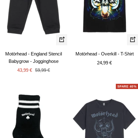
Schnellansicht
Schn
Motörhead - England Stencil
Motörhead - Overkill - T-Shirt
Babygrow - Jogginghose
Angebotspreis
24,99 €
Angebotspreis
Regulärer
43,99 €
59,99 €
Preis
SPARE 40%