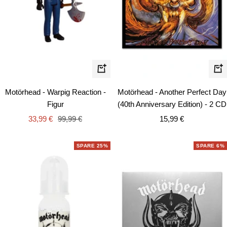
In
In
den
de
Motörhead - Warpig Reaction -
Motörhead - Another Perfect Day
Warenkorb
Wa
Figur
(40th Anniversary Edition) - 2 CD
Angebotspreis
Regulärer
Angebotspreis
33,99 €
99,99 €
15,99 €
Preis
SPARE 25%
SPARE 6%