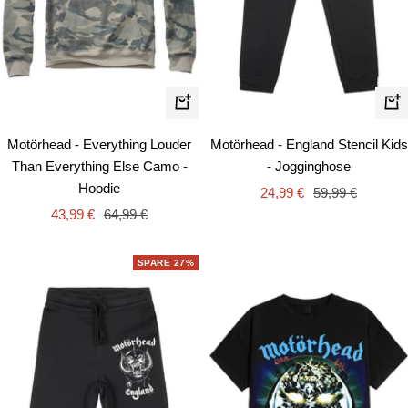
Schnellansicht
Schn
Motörhead - Everything Louder
Motörhead - England Stencil Kids
Than Everything Else Camo -
- Jogginghose
Hoodie
Angebotspreis
Regulärer
24,99 €
59,99 €
Angebotspreis
Regulärer
43,99 €
64,99 €
Preis
Preis
SPARE 27%