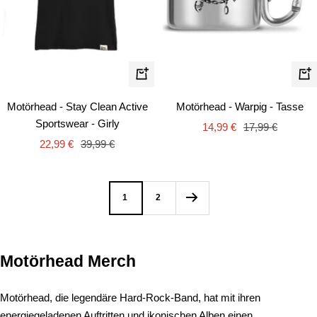
Schnellansicht
In
de
Motörhead - Stay Clean Active
Motörhead - Warpig - Tasse
Wa
Sportswear - Girly
Angebotspreis
Regulärer
14,99 €
17,99 €
Angebotspreis
Regulärer
22,99 €
39,99 €
Preis
Preis
1
2
Motörhead Merch
Motörhead, die legendäre Hard-Rock-Band, hat mit ihren
energiegeladenen Auftritten und ikonischen Alben einen