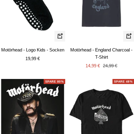
Schn
Schnellansicht
Motörhead - England Charcoal -
Motörhead - Logo Kids - Socken
T-Shirt
Angebotspreis
19,99 €
Angebotspreis
Regulärer
14,99 €
24,99 €
Preis
SPARE 80%
SPARE 48%