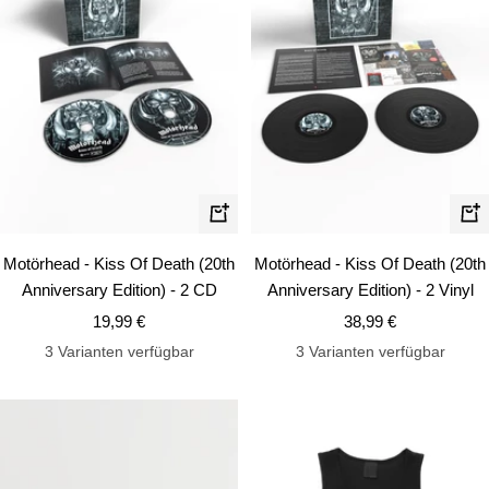
In
In
den
de
Motörhead - Kiss Of Death (20th
Motörhead - Kiss Of Death (20th
Warenkorb
Wa
Anniversary Edition) - 2 CD
Anniversary Edition) - 2 Vinyl
Angebotspreis
Angebotspreis
19,99 €
38,99 €
3 Varianten verfügbar
3 Varianten verfügbar