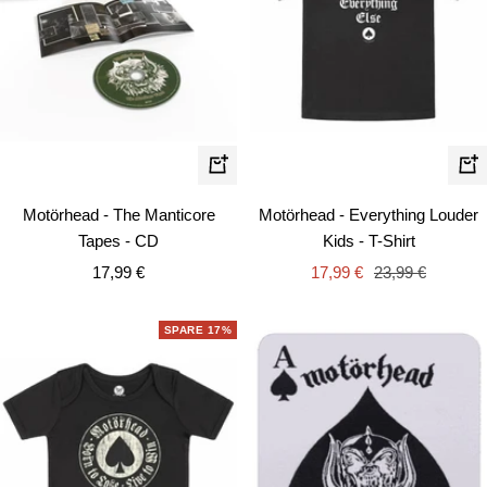
Schn
In
den
Motörhead - The Manticore
Motörhead - Everything Louder
Warenkorb
Tapes - CD
Kids - T-Shirt
Angebotspreis
Angebotspreis
Regulärer
17,99 €
17,99 €
23,99 €
Preis
SPARE 17%