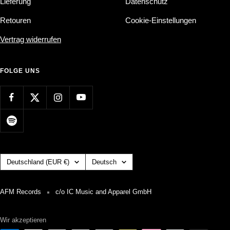
Lieferung
Datenschutz
Retouren
Cookie-Einstellungen
Vertrag widerrufen
FOLGE UNS
Land/Region
Sprache
Deutschland (EUR €)
Deutsch
AFM Records
c/o IC Music and Apparel GmbH
Wir akzeptieren