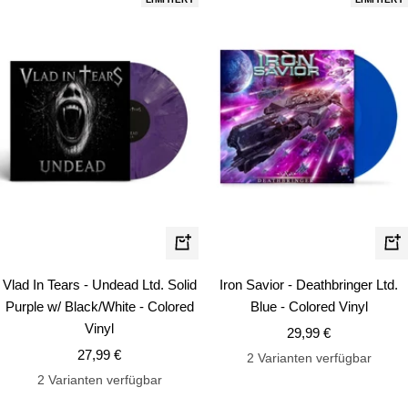
In
In
den
de
Vlad In Tears - Undead Ltd. Solid
Iron Savior - Deathbringer Ltd.
Warenkorb
Wa
Purple w/ Black/White - Colored
Blue - Colored Vinyl
Vinyl
Angebotspreis
29,99 €
Angebotspreis
27,99 €
2 Varianten verfügbar
2 Varianten verfügbar