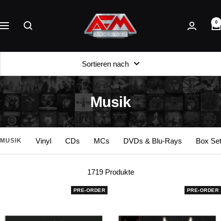
Direkt
AFM
zum
0
Records
Navigation
Inhalt
Sortieren nach
Musik
Vinyl
CDs
MCs
DVDs & Blu-Rays
Box Se
MUSIK
1719 Produkte
PRE-ORDER
PRE-ORDER