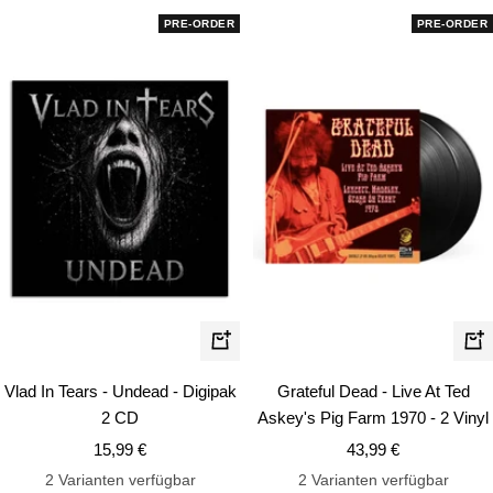
PRE-ORDER
PRE-ORDER
In
In
den
de
Vlad In Tears - Undead - Digipak
Grateful Dead - Live At Ted
Warenkorb
Wa
2 CD
Askey's Pig Farm 1970 - 2 Vinyl
Angebotspreis
Angebotspreis
15,99 €
43,99 €
2 Varianten verfügbar
2 Varianten verfügbar