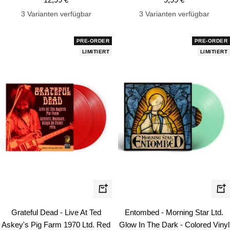
3 Varianten verfügbar
3 Varianten verfügbar
PRE-ORDER
PRE-ORDER
LIMITIERT
LIMITIERT
In
In
den
de
Grateful Dead - Live At Ted
Entombed - Morning Star Ltd.
Warenkorb
Wa
Askey's Pig Farm 1970 Ltd. Red
Glow In The Dark - Colored Vinyl