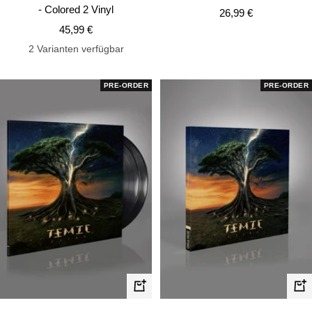
- Colored 2 Vinyl
Angebotspreis
26,99 €
Angebotspreis
45,99 €
2 Varianten verfügbar
PRE-ORDER
PRE-ORDER
In
In
den
de