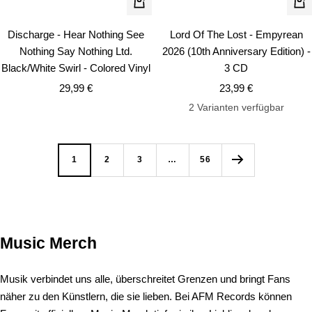
In
In
den
de
Discharge - Hear Nothing See
Lord Of The Lost - Empyrean
Warenkorb
Wa
Nothing Say Nothing Ltd.
2026 (10th Anniversary Edition) -
Black/White Swirl - Colored Vinyl
3 CD
Angebotspreis
Angebotspreis
29,99 €
23,99 €
2 Varianten verfügbar
1
2
3
…
56
Music Merch
Musik verbindet uns alle, überschreitet Grenzen und bringt Fans
näher zu den Künstlern, die sie lieben. Bei AFM Records können