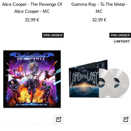
den
de
Alice Cooper - The Revenge Of
Gamma Ray - To The Metal -
Warenkorb
Wa
Alice Cooper - MC
MC
Angebotspreis
Angebotspreis
32,99 €
32,99 €
PRE-ORDER
PRE-ORDER
LIMITIERT
In
In
den
de