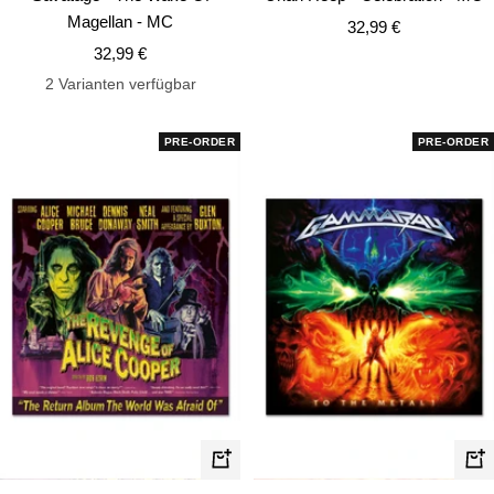
Warenkorb
Wa
Magellan - MC
Angebotspreis
32,99 €
Angebotspreis
32,99 €
2 Varianten verfügbar
PRE-ORDER
PRE-ORDER
In
In