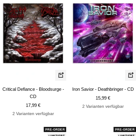
In
In
den
de
Critical Defiance - Bloodsurge -
Iron Savior - Deathbringer - CD
Warenkorb
Wa
CD
Angebotspreis
15,99 €
Angebotspreis
17,99 €
2 Varianten verfügbar
2 Varianten verfügbar
PRE-ORDER
PRE-ORDER
LIMITIERT
LIMITIERT