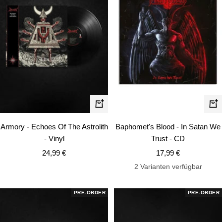
In
In
den
de
Armory - Echoes Of The Astrolith
Baphomet's Blood - In Satan We
Warenkorb
Wa
- Vinyl
Trust - CD
Angebotspreis
Angebotspreis
24,99 €
17,99 €
2 Varianten verfügbar
PRE-ORDER
PRE-ORDER