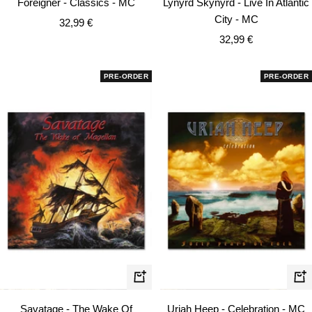
Foreigner - Classics - MC
Lynyrd Skynyrd - Live In Atlantic
Warenkorb
Wa
City - MC
Angebotspreis
32,99 €
Angebotspreis
32,99 €
PRE-ORDER
PRE-ORDER
In
In
den
de
Savatage - The Wake Of
Uriah Heep - Celebration - MC