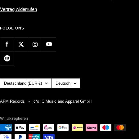
Vertrag widerrufen
FOLGE UNS
Land/Region
Sprache
Deutschland (EUR €)
Deutsch
AFM Records
c/o IC Music and Apparel GmbH
Wir akzeptieren