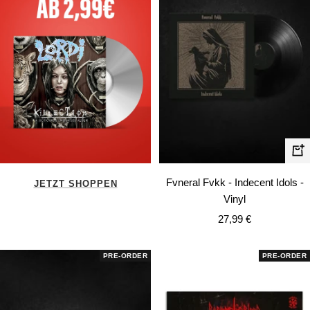
In
de
Fvneral Fvkk - Indecent Idols -
JETZT SHOPPEN
Wa
Vinyl
Angebotspreis
27,99 €
PRE-ORDER
PRE-ORDER