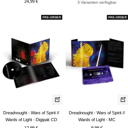
Angebotspreis
24,99 €
3 Varianten verfügbar
PRE-ORDER
PRE-ORDER
In
In
den
de
Dreadnought - Wars of Spirit //
Dreadnought - Wars of Spirit //
Warenkorb
Wa
Wards of Light - Digipak CD
Wards of Light - MC
Angebotspreis
Angebotspreis
12,99 €
9,99 €