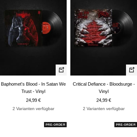
In
In
den
de
Baphomet's Blood - In Satan We
Critical Defiance - Bloodsurge -
Warenkorb
Wa
Trust - Vinyl
Vinyl
Angebotspreis
Angebotspreis
24,99 €
24,99 €
2 Varianten verfügbar
2 Varianten verfügbar
PRE-ORDER
PRE-ORDER