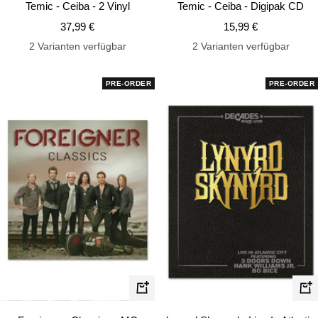
Temic - Ceiba - 2 Vinyl
Temic - Ceiba - Digipak CD
Warenkorb
Wa
Angebotspreis
Angebotspreis
37,99 €
15,99 €
2 Varianten verfügbar
2 Varianten verfügbar
PRE-ORDER
PRE-ORDER
In
In
den
de