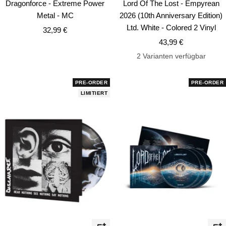
Dragonforce - Extreme Power
Lord Of The Lost - Empyrean
Warenkorb
Wa
Metal - MC
2026 (10th Anniversary Edition)
Ltd. White - Colored 2 Vinyl
Angebotspreis
32,99 €
Angebotspreis
43,99 €
2 Varianten verfügbar
PRE-ORDER
PRE-ORDER
LIMITIERT