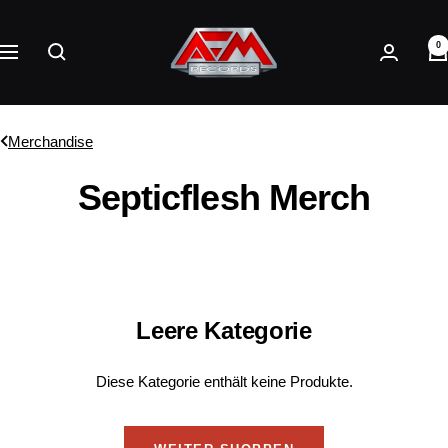
Direkt
AFM
zum
0
Records
Navigation
Inhalt
Merchandise
Septicflesh Merch
Leere Kategorie
Diese Kategorie enthält keine Produkte.