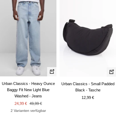
Schnellansicht
In
de
Urban Classics - Heavy Ounce
Urban Classics - Small Padded
Wa
Baggy Fit New Light Blue
Black - Tasche
Washed - Jeans
Angebotspreis
12,99 €
Angebotspreis
Regulärer
24,99 €
49,99 €
Preis
2 Varianten verfügbar