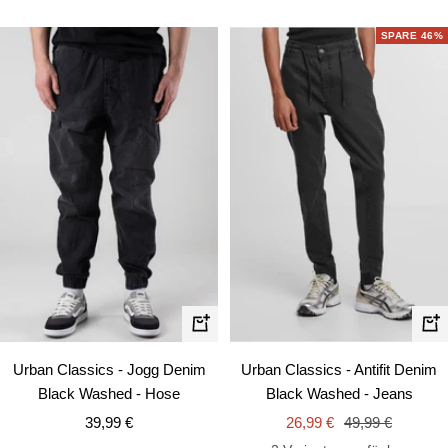
Preis
SPARE 46%
Schnellansicht
Schn
Urban Classics - Jogg Denim
Urban Classics - Antifit Denim
Black Washed - Hose
Black Washed - Jeans
Angebotspreis
Angebotspreis
Regulärer
39,99 €
26,99 €
49,99 €
Preis