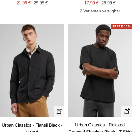
Angebotspreis
Regulärer
Angebotspreis
Regulärer
17,99 €
29,99 €
21,99 €
29,99 €
Preis
Preis
2 Varianten verfügbar
SPARE 10%
Schn
Schnellansicht
Urban Classics - Relaxed
Urban Classics - Flanell Black -
Dropped Shoulder Black - T-Shirt