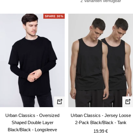
2 Varianten verfügbar
SPARE 30%
Schnellansicht
Schn
Urban Classics - Oversized
Urban Classics - Jersey Loose
Shaped Double Layer
2-Pack Black/Black - Tank
Black/Black - Longsleeve
Angebotspreis
19,99 €