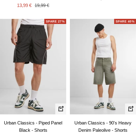
Angebotspreis
Regulärer
13,99 €
19,99 €
Preis
SPARE 27%
SPARE 40%
Schn
Schnellansicht
Urban Classics - 90's Heavy
Urban Classics - Piped Panel
Denim Paleolive - Shorts
Black - Shorts