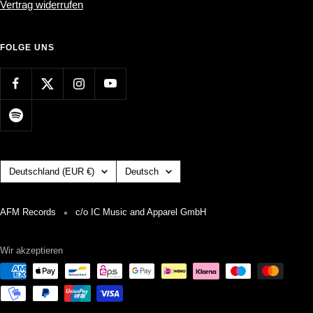
Vertrag widerrufen
FOLGE UNS
Land/Region
Sprache
Deutschland (EUR €)
Deutsch
AFM Records
c/o IC Music and Apparel GmbH
Wir akzeptieren