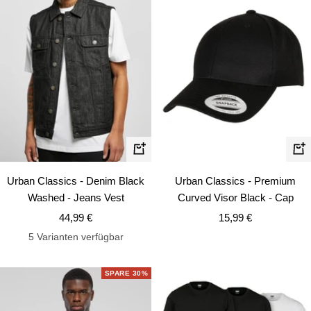
Schnellansicht
In
de
Urban Classics - Premium
Urban Classics - Denim Black
Wa
Curved Visor Black - Cap
Washed - Jeans Vest
Angebotspreis
Angebotspreis
15,99 €
44,99 €
5 Varianten verfügbar
SPARE 30%