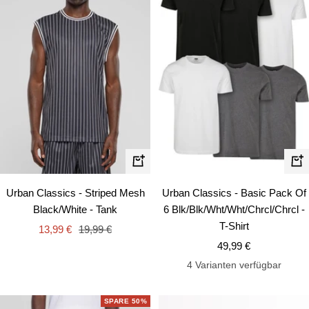
Schnellansicht
Schn
Urban Classics - Striped Mesh
Urban Classics - Basic Pack Of
Black/White - Tank
6 Blk/Blk/Wht/Wht/Chrcl/Chrcl -
T-Shirt
Angebotspreis
Regulärer
13,99 €
19,99 €
Angebotspreis
Preis
49,99 €
4 Varianten verfügbar
SPARE 50%