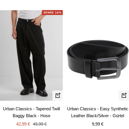
Preis
SPARE 14%
Schnellansicht
Schn
Urban Classics - Tapered Twill
Urban Classics - Easy Synthetic
Baggy Black - Hose
Leather Black/Silver - Gürtel
Angebotspreis
Regulärer
Angebotspreis
42,99 €
49,99 €
9,99 €