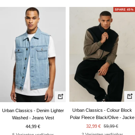
SPARE 45%
Schn
Schnellansicht
Urban Classics - Colour Block
Urban Classics - Denim Lighter
Polar Fleece Black/Olive - Jacke
Washed - Jeans Vest
Angebotspreis
Regulärer
Angebotspreis
32,99 €
59,99 €
44,99 €
Preis
2 Varianten verfügbar
5 Varianten verfügbar