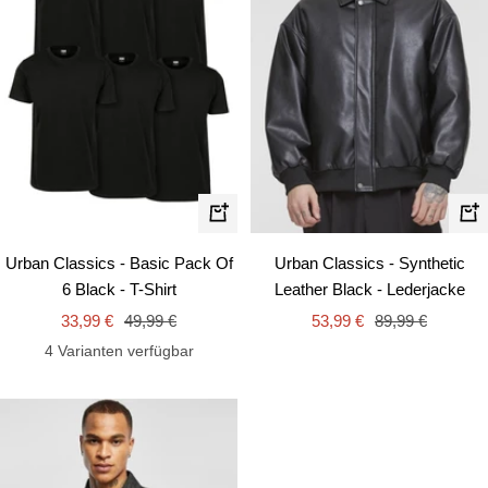
Schn
Schnellansicht
Urban Classics - Synthetic
Urban Classics - Basic Pack Of
Leather Black - Lederjacke
6 Black - T-Shirt
Angebotspreis
Regulärer
Angebotspreis
Regulärer
53,99 €
89,99 €
33,99 €
49,99 €
Preis
Preis
4 Varianten verfügbar