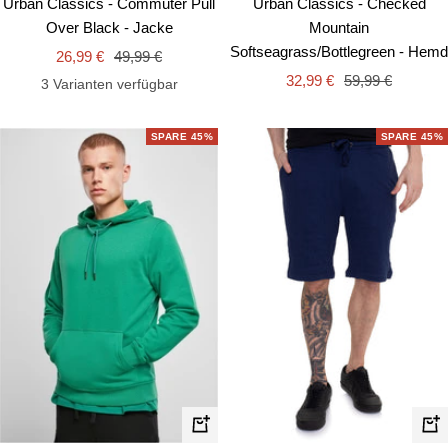
Urban Classics - Commuter Pull
Urban Classics - Checked
Over Black - Jacke
Mountain
Softseagrass/Bottlegreen - Hemd
Angebotspreis
Regulärer
26,99 €
49,99 €
Angebotspreis
Regulärer
Preis
32,99 €
59,99 €
3 Varianten verfügbar
Preis
SPARE 45%
SPARE 45%
Schn
Schnellansicht