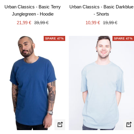
Urban Classics - Basic Darkblue
Urban Classics - Basic Terry
- Shorts
Junglegreen - Hoodie
Angebotspreis
Regulärer
Angebotspreis
Regulärer
10,99 €
19,99 €
21,99 €
39,99 €
Preis
Preis
SPARE 47%
SPARE 47%
Schnellansicht
Schn