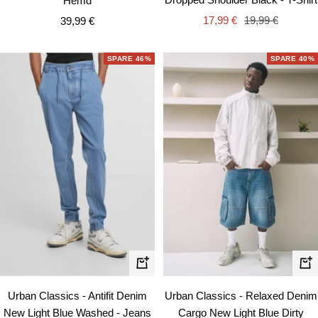
Hemd
Angebotspreis
Regulärer
Angebotspreis
17,99 €
19,99 €
39,99 €
Preis
SPARE 46%
SPARE 40%
Schnellansicht
Schn
Urban Classics - Antifit Denim
Urban Classics - Relaxed Denim
New Light Blue Washed - Jeans
Cargo New Light Blue Dirty