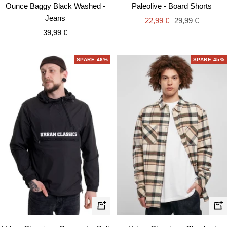
Ounce Baggy Black Washed -
Paleolive - Board Shorts
Jeans
Angebotspreis
Regulärer
22,99 €
29,99 €
Angebotspreis
39,99 €
Preis
SPARE 46%
SPARE 45%
Schnellansicht
Schn