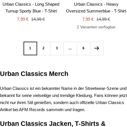
Urban Classics - Long Shaped
Urban Classics - Heavy
Turnup Sporty Blue - T-Shirt
Oversized Summerblue - T-Shirt
Angebotspreis
Regulärer
Angebotspreis
Regulärer
7,99 €
14,99 €
7,99 €
14,99 €
Preis
Preis
2 Varianten verfügbar
1
2
3
…
6
Urban Classics Merch
Urban Classics ist ein bekannter Name in der Streetwear-Szene und
bekannt für seine vielseitige und trendige Kleidung. Fans können jetzt
nicht nur ihren Stil genießen, sondern auch offizielle Urban Classics
Artikel bei AFM Records sammeln und tragen.
Urban Classics Jacken, T-Shirts &