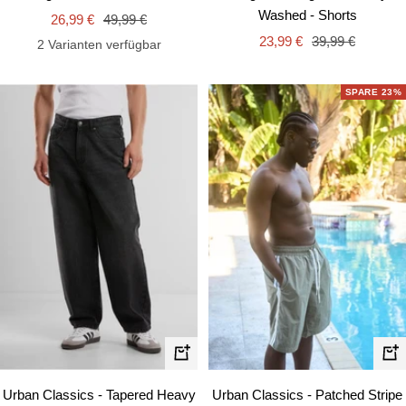
Washed - Shorts
Angebotspreis
Regulärer
26,99 €
49,99 €
Angebotspreis
Regulärer
Preis
23,99 €
39,99 €
2 Varianten verfügbar
Preis
SPARE 23%
Schnellansicht
Schn
Urban Classics - Tapered Heavy
Urban Classics - Patched Stripe