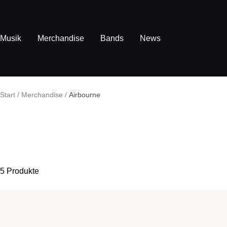
Direkt
zum
Inhalt
Musik
Merchandise
Bands
News
Start
Merchandise
Airbourne
5 Produkte