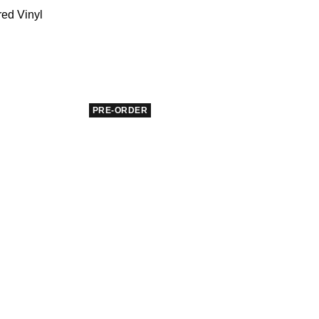
den
red Vinyl
Warenkorb
PRE-ORDER