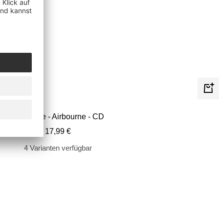
In
de
Airbourne - Airbourne - CD
Wa
Angebotspreis
17,99 €
4 Varianten verfügbar