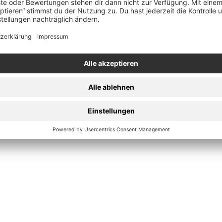
In
den
ay
Warenkorb