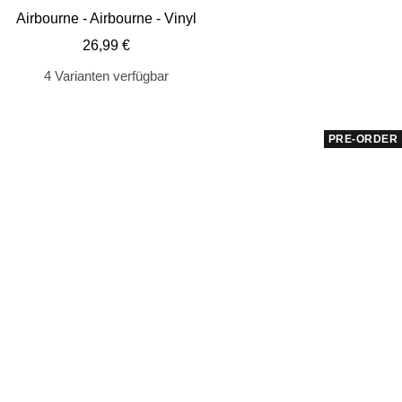
de
Airbourne - Airbourne - Vinyl
Wa
Angebotspreis
26,99 €
4 Varianten verfügbar
PRE-ORDER