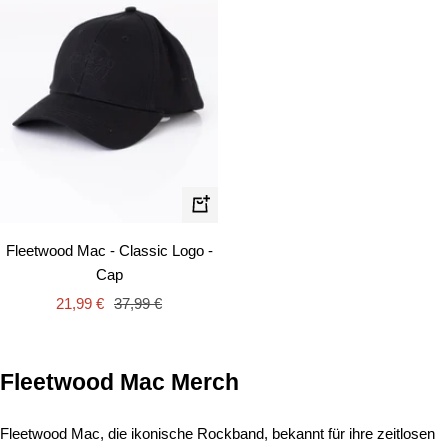
In
den
Fleetwood Mac - Classic Logo -
Warenkorb
Cap
Angebotspreis
Regulärer
21,99 €
37,99 €
Preis
Fleetwood Mac Merch
Fleetwood Mac, die ikonische Rockband, bekannt für ihre zeitlosen