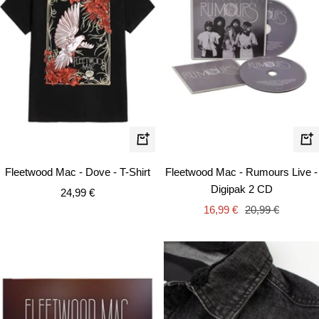
Schnellansicht
In
de
Fleetwood Mac - Dove - T-Shirt
Fleetwood Mac - Rumours Live -
Wa
Digipak 2 CD
Angebotspreis
24,99 €
Angebotspreis
Regulärer
16,99 €
20,99 €
Preis