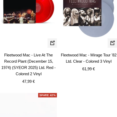
In
In
den
de
Fleetwood Mac - Live At The
Fleetwood Mac - Mirage Tour '82
Warenkorb
Wa
Record Plant (December 15,
Ltd. Clear - Colored 3 Vinyl
1974) (SYEOR 2025) Ltd. Red -
Angebotspreis
61,99 €
Colored 2 Vinyl
Angebotspreis
47,99 €
SPARE 42%