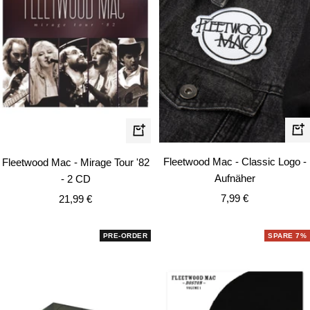
In
In
de
den
Fleetwood Mac - Classic Logo -
Fleetwood Mac - Mirage Tour '82
Wa
Warenkorb
Aufnäher
- 2 CD
Angebotspreis
Angebotspreis
7,99 €
21,99 €
PRE-ORDER
SPARE 7%