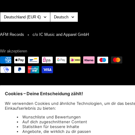
Land/Region
Sprache
Deutschland (EUR €)
Deutsch
AFM Records
c/o IC Music and Apparel GmbH
Wir akzeptieren