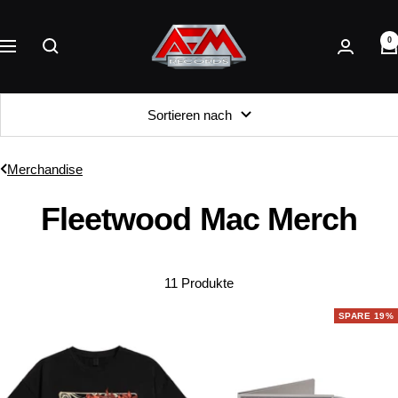
Direkt
AFM
zum
0
Records
Navigation
Inhalt
Sortieren nach
Merchandise
Fleetwood Mac Merch
11 Produkte
SPARE 19%