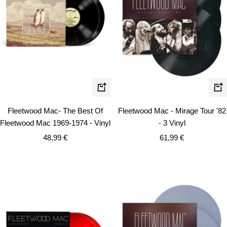
In
In
den
de
Fleetwood Mac- The Best Of
Fleetwood Mac - Mirage Tour '82
Warenkorb
Wa
Fleetwood Mac 1969-1974 - Vinyl
- 3 Vinyl
Angebotspreis
Angebotspreis
48,99 €
61,99 €