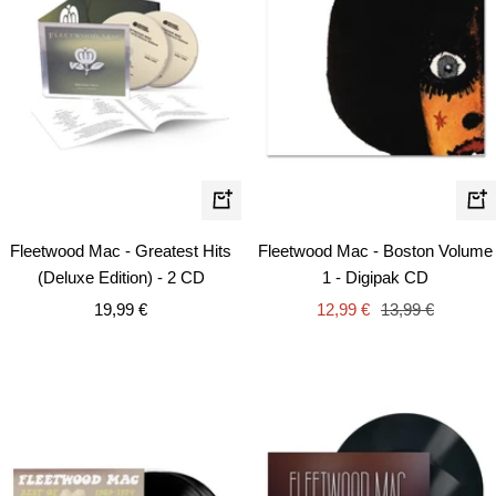
In
In
den
de
Fleetwood Mac - Greatest Hits
Fleetwood Mac - Boston Volume
Warenkorb
Wa
(Deluxe Edition) - 2 CD
1 - Digipak CD
Angebotspreis
Angebotspreis
Regulärer
19,99 €
12,99 €
13,99 €
Preis