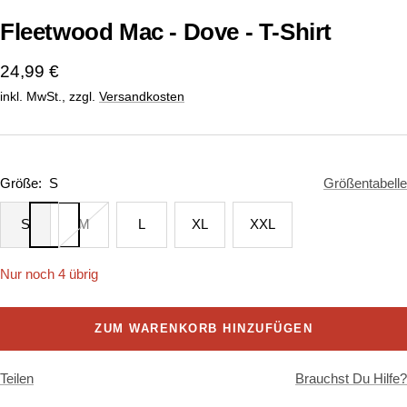
1
2
Fleetwood Mac - Dove - T-Shirt
gehen
gehen
Angebotspreis
24,99 €
inkl. MwSt., zzgl.
Versandkosten
Größe:
S
Größentabelle
S
M
L
XL
XXL
Nur noch 4 übrig
ZUM WARENKORB HINZUFÜGEN
Teilen
Brauchst Du Hilfe?