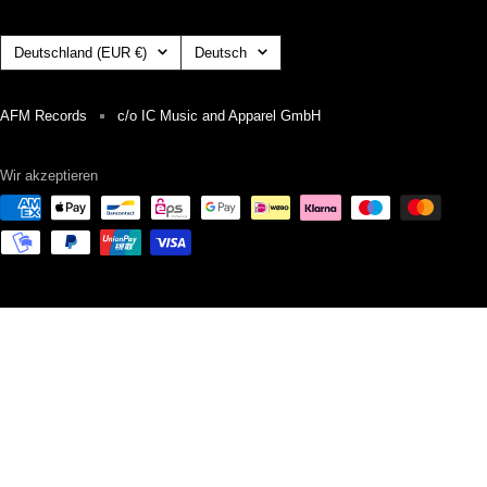
Land/Region
Sprache
Deutschland (EUR €)
Deutsch
AFM Records
c/o IC Music and Apparel GmbH
Wir akzeptieren