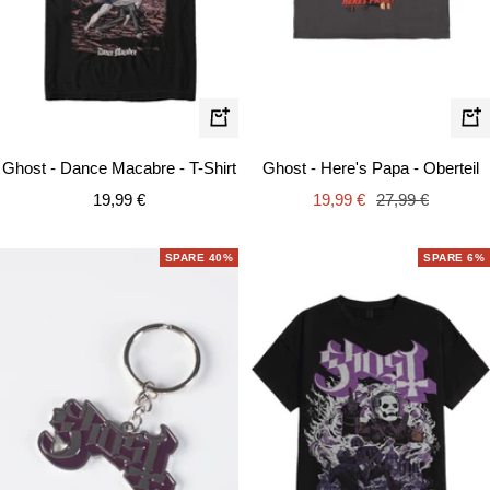
Schnellansicht
Schn
Ghost - Dance Macabre - T-Shirt
Ghost - Here's Papa - Oberteil
Angebotspreis
Angebotspreis
Regulärer
19,99 €
19,99 €
27,99 €
Preis
SPARE 40%
SPARE 6%