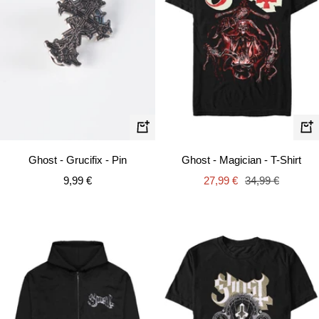
Schn
In
den
Ghost - Grucifix - Pin
Ghost - Magician - T-Shirt
Warenkorb
Angebotspreis
Angebotspreis
Regulärer
9,99 €
27,99 €
34,99 €
Preis