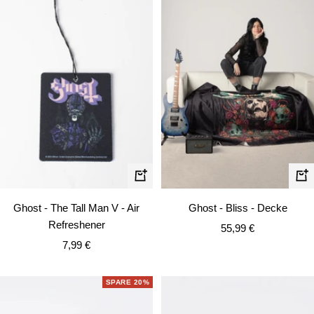
In
In
den
de
Ghost - The Tall Man V - Air
Ghost - Bliss - Decke
Warenkorb
Wa
Refreshener
Angebotspreis
55,99 €
Angebotspreis
7,99 €
SPARE 20%