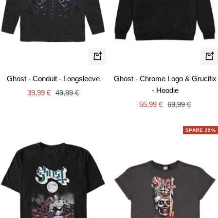
Schnellansicht
Schn
Ghost - Conduit - Longsleeve
Ghost - Chrome Logo & Grucifix
- Hoodie
Angebotspreis
Regulärer
39,99 €
49,99 €
Angebotspreis
Regulärer
Preis
55,99 €
69,99 €
Preis
SPARE 29%