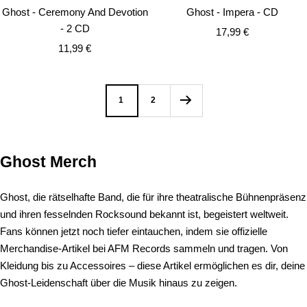
de
den
Ghost - Impera - CD
Ghost - Ceremony And Devotion
Wa
Warenkorb
- 2 CD
Angebotspreis
17,99 €
Angebotspreis
11,99 €
1
2
Ghost Merch
Ghost, die rätselhafte Band, die für ihre theatralische Bühnenpräsenz
und ihren fesselnden Rocksound bekannt ist, begeistert weltweit.
Fans können jetzt noch tiefer eintauchen, indem sie offizielle
Merchandise-Artikel bei AFM Records sammeln und tragen. Von
Kleidung bis zu Accessoires – diese Artikel ermöglichen es dir, deine
Ghost-Leidenschaft über die Musik hinaus zu zeigen.