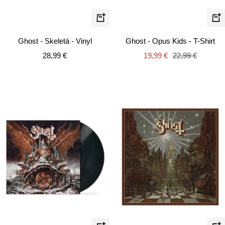
Schn
In
den
Ghost - Skeletá - Vinyl
Ghost - Opus Kids - T-Shirt
Warenkorb
Angebotspreis
Angebotspreis
Regulärer
28,99 €
19,99 €
22,99 €
Preis