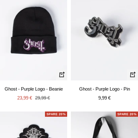
In
In
den
de
Ghost - Purple Logo - Beanie
Ghost - Purple Logo - Pin
Warenkorb
Wa
Angebotspreis
Regulärer
Angebotspreis
23,99 €
29,99 €
9,99 €
Preis
SPARE 20%
SPARE 20%