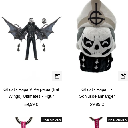
In
In
den
de
Ghost - Papa V Perpetua (Bat
Ghost - Papa II -
Warenkorb
Wa
Wings) Ultimates - Figur
Schlüsselanhänger
Angebotspreis
Angebotspreis
59,99 €
29,99 €
PRE-ORDER
PRE-ORDER