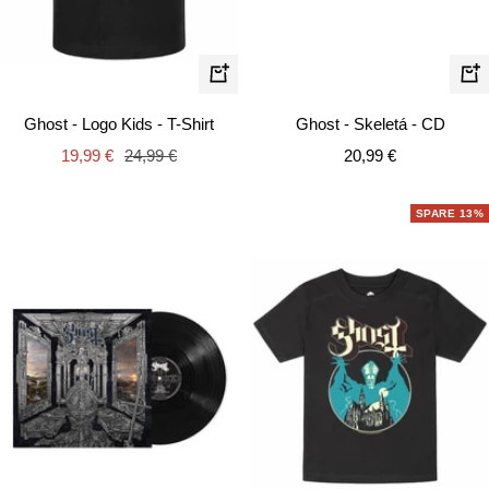
Schnellansicht
In
de
Ghost - Logo Kids - T-Shirt
Ghost - Skeletá - CD
Wa
Angebotspreis
Regulärer
Angebotspreis
19,99 €
24,99 €
20,99 €
Preis
SPARE 13%