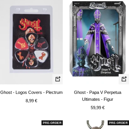
In
In
den
de
Ghost - Logos Covers - Plectrum
Ghost - Papa V Perpetua
Warenkorb
Wa
Ultimates - Figur
Angebotspreis
8,99 €
Angebotspreis
59,99 €
PRE-ORDER
PRE-ORDER