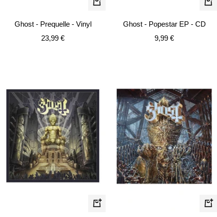
In
In
de
den
Ghost - Popestar EP - CD
Ghost - Prequelle - Vinyl
Wa
Warenkorb
Angebotspreis
Angebotspreis
9,99 €
23,99 €
In
In