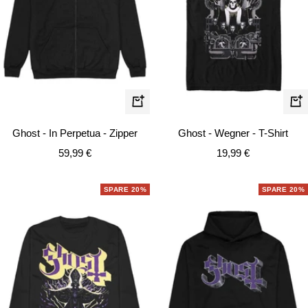
Schnellansicht
Schn
Ghost - In Perpetua - Zipper
Ghost - Wegner - T-Shirt
Angebotspreis
Angebotspreis
59,99 €
19,99 €
SPARE 20%
SPARE 20%