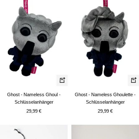
In
In
den
de
Ghost - Nameless Ghoul -
Ghost - Nameless Ghoulette -
Warenkorb
Wa
Schlüsselanhänger
Schlüsselanhänger
Angebotspreis
Angebotspreis
29,99 €
29,99 €