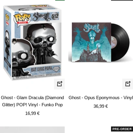
In
In
de
den
Ghost - Opus Eponymous - Vinyl
Ghost - Glam Dracula (Diamond
Wa
Warenkorb
Glitter) POP! Vinyl - Funko Pop
Angebotspreis
36,99 €
Angebotspreis
16,99 €
PRE-ORDER