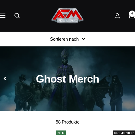
Direkt
AFM
zum
0
Records
Navigation
Inhalt
Sortieren nach
Ghost Merch
58 Produkte
NEU
PRE-ORDER