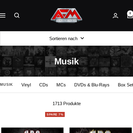
Direkt
AFM
zum
0
Records
Navigation
Inhalt
Sortieren nach
Musik
Vinyl
CDs
MCs
DVDs & Blu-Rays
Box Se
MUSIK
1713 Produkte
SPARE 7%