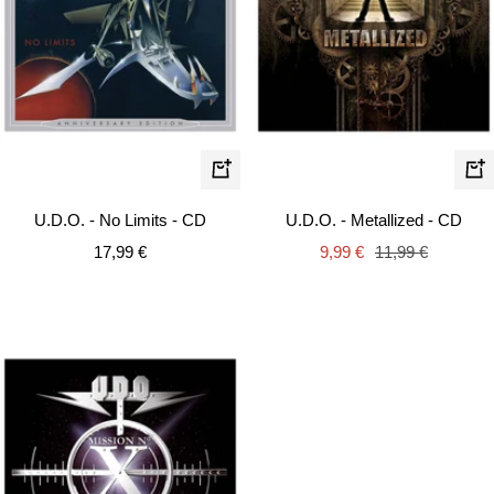
In
In
den
de
U.D.O. - No Limits - CD
U.D.O. - Metallized - CD
Warenkorb
Wa
Angebotspreis
Angebotspreis
Regulärer
17,99 €
9,99 €
11,99 €
Preis