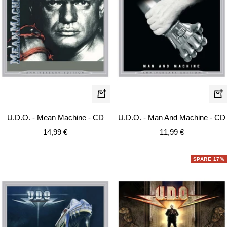
In
In
den
de
U.D.O. - Mean Machine - CD
U.D.O. - Man And Machine - CD
Warenkorb
Wa
Angebotspreis
Angebotspreis
14,99 €
11,99 €
SPARE 17%