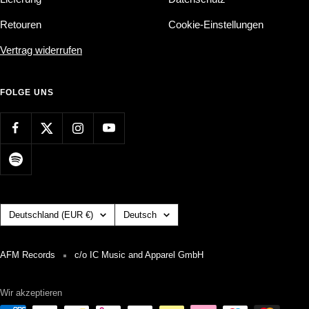
Retouren
Cookie-Einstellungen
Vertrag widerrufen
FOLGE UNS
Land/Region
Sprache
Deutschland (EUR €)
Deutsch
AFM Records
c/o IC Music and Apparel GmbH
Wir akzeptieren