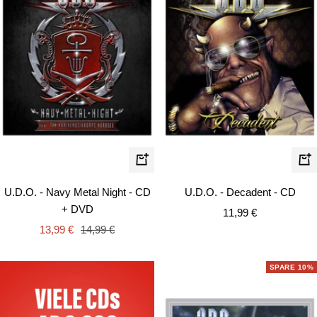
In
In
den
de
U.D.O. - Navy Metal Night - CD
U.D.O. - Decadent - CD
Warenkorb
Wa
+ DVD
Angebotspreis
11,99 €
Angebotspreis
Regulärer
13,99 €
14,99 €
Preis
SPARE 10%