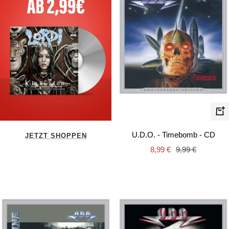
In
de
U.D.O. - Timebomb - CD
JETZT SHOPPEN
Wa
Angebotspreis
Regulärer
8,99 €
9,99 €
Preis