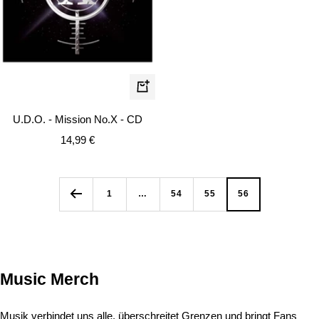
In
den
U.D.O. - Mission No.X - CD
Warenkorb
Angebotspreis
14,99 €
1
…
54
55
56
Music Merch
Musik verbindet uns alle, überschreitet Grenzen und bringt Fans