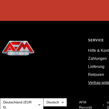
SERVICE
Hilfe & Kont
Zahlungen
Lieferung
Retouren
Vertrag wid
Land/Region
Sprache
Deutschland (EUR
Deutsch
AFM
c
€)
Records