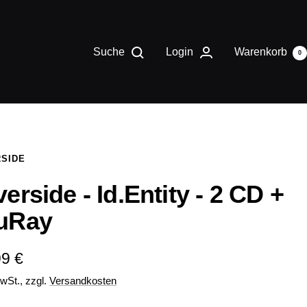
Suche
Login
Warenkorb
0
RSIDE
verside - Id.Entity - 2 CD +
uRay
ebotspreis
99 €
MwSt., zzgl.
Versandkosten