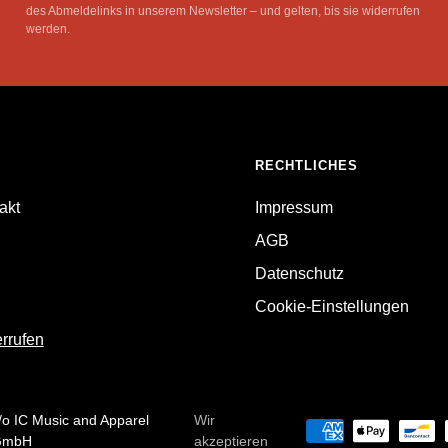
des Abmeldelinks in unserem Newsletter – und gelten, bis sie widerrufen
werden.
RECHTLICHES
akt
Impressum
AGB
Datenschutz
Cookie-Einstellungen
errufen
/o IC Music and Apparel
Wir
GmbH
akzeptieren