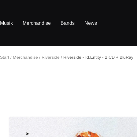
Direkt
zum
Inhalt
Musik
Merchandise
Bands
News
Start
Merchandise
Riverside
Riverside - Id.Entity - 2 CD + BluRay