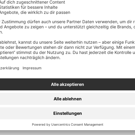
den
 5 Vinyl + Blu-Ray
Warenkorb
, hat Rush einen bedeutenden Einfluss in der Rockwelt hinterla
ds sammeln und tragen.
d T-Shirts
iziellen Merchandise-Artikeln. Tauche ein in 'Grace Under Pre
llektion und nimm ein Stück Rockgeschichte mit nach Hause!