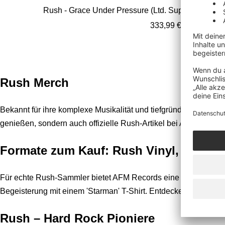
Rush - Grace Under Pressure (Ltd. Super Deluxe) -
Angebotspreis
333,99 €
Rush Merch
Bekannt für ihre komplexe Musikalität und tiefgründigen Texte
genießen, sondern auch offizielle Rush-Artikel bei AFM Recor
Formate zum Kauf: Rush Vinyl, CDs un
Für echte Rush-Sammler bietet AFM Records eine Auswahl an off
Begeisterung mit einem 'Starman' T-Shirt. Entdecke unsere Ko
Rush – Hard Rock Pioniere