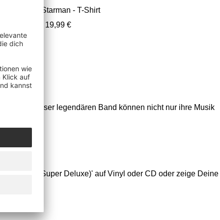
Rush - Starman - T-Shirt
Angebotspreis
19,99 €
ssen. Fans dieser legendären Band können nicht nur ihre Musik
ssure (Ltd. Super Deluxe)' auf Vinyl oder CD oder zeige Deine