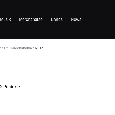
Direkt
zum
Inhalt
Musik
Merchandise
Bands
News
Start
Merchandise
Rush
2 Produkte