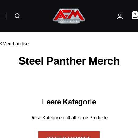
Direkt
AFM
zum
0
Records
Navigation
Inhalt
Merchandise
Steel Panther Merch
Leere Kategorie
Diese Kategorie enthält keine Produkte.