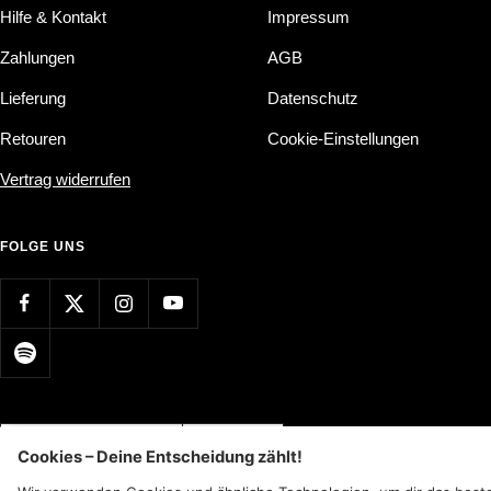
Hilfe & Kontakt
Impressum
Zahlungen
AGB
Lieferung
Datenschutz
Retouren
Cookie-Einstellungen
Vertrag widerrufen
FOLGE UNS
Land/Region
Sprache
Deutschland (EUR €)
Deutsch