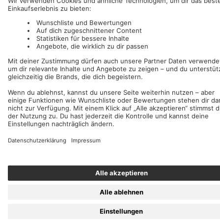
AFM Records
c/o IC Music and Apparel GmbH
Wir akzeptieren