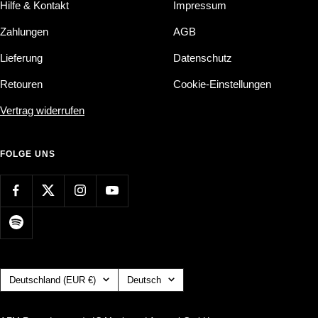
Hilfe & Kontakt
Impressum
Zahlungen
AGB
Lieferung
Datenschutz
Retouren
Cookie-Einstellungen
Vertrag widerrufen
FOLGE UNS
Land/Region
Sprache
Deutschland (EUR €)
Deutsch