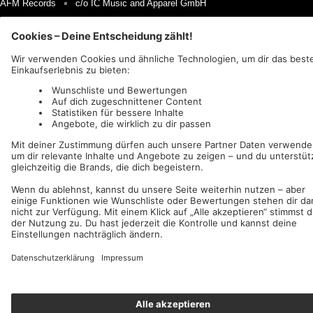
AFM Records
c/o IC Music and Apparel GmbH
Wir akzeptieren