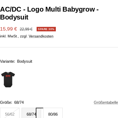
AC/DC - Logo Multi Babygrow -
Bodysuit
Angebotspreis
15,99 €
Regulärer
22,99 €
SPARE 30%
Preis
inkl. MwSt., zzgl.
Versandkosten
Variante:
Bodysuit
Größe:
68/74
Größentabelle
56/62
68/74
80/86