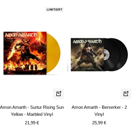
LIMITIERT
In
In
den
de
Amon Amarth - Surtur Rising Sun
Amon Amarth - Berserker - 2
Warenkorb
Wa
Yellow - Marbled Vinyl
Vinyl
Angebotspreis
Angebotspreis
21,99 €
25,99 €