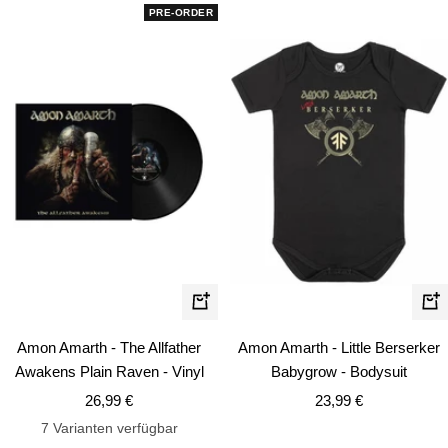
PRE-ORDER
Schn
In
den
Amon Amarth - The Allfather
Amon Amarth - Little Berserker
Warenkorb
Awakens Plain Raven - Vinyl
Babygrow - Bodysuit
Angebotspreis
Angebotspreis
26,99 €
23,99 €
7 Varianten verfügbar