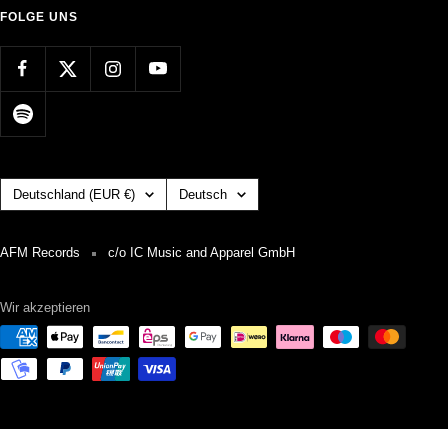
FOLGE UNS
Land/Region
Sprache
Deutschland (EUR €)
Deutsch
AFM Records
c/o IC Music and Apparel GmbH
Wir akzeptieren