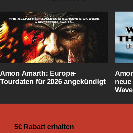
Amon Amarth: Europa-
Amon 
Tourdaten für 2026 angekündigt
neue 
Wave
5€ Rabatt erhalten