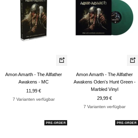
In
In
den
de
Amon Amarth - The Allfather
Amon Amarth - The Allfather
Warenkorb
Wa
Awakens - MC
Awakens Oden's Hunt Green -
Marbled Vinyl
Angebotspreis
11,99 €
Angebotspreis
29,99 €
7 Varianten verfügbar
7 Varianten verfügbar
PRE-ORDER
PRE-ORDER