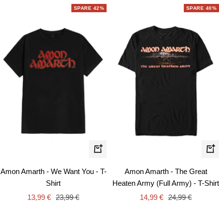
SPARE 42%
SPARE 40%
Schnellansicht
Schn
Amon Amarth - We Want You - T-
Amon Amarth - The Great
Shirt
Heaten Army (Full Army) - T-Shirt
Angebotspreis
Regulärer
Angebotspreis
Regulärer
13,99 €
23,99 €
14,99 €
24,99 €
Preis
Preis