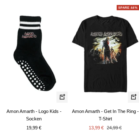
SPARE 44%
Schn
Schnellansicht
Amon Amarth - Get In The Ring -
Amon Amarth - Logo Kids -
T-Shirt
Socken
Angebotspreis
Regulärer
Angebotspreis
13,99 €
24,99 €
19,99 €
Preis