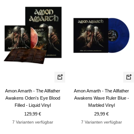
In
In
den
de
Amon Amarth - The Allfather
Amon Amarth - The Allfather
Warenkorb
Wa
Awakens Oden's Eye Blood
Awakens Wave Ruler Blue -
Filled - Liquid Vinyl
Marbled Vinyl
Angebotspreis
Angebotspreis
129,99 €
29,99 €
7 Varianten verfügbar
7 Varianten verfügbar