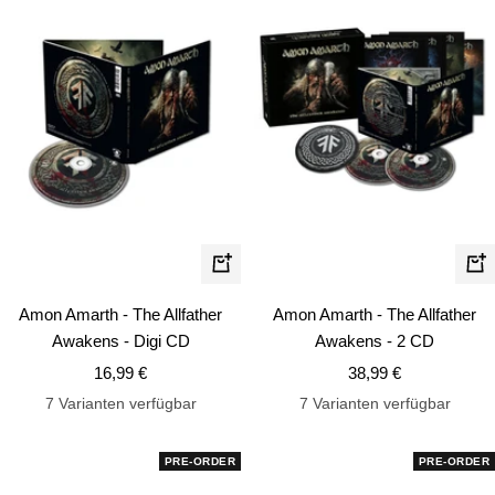
In
In
den
de
Amon Amarth - The Allfather
Amon Amarth - The Allfather
Warenkorb
Wa
Awakens - Digi CD
Awakens - 2 CD
Angebotspreis
Angebotspreis
16,99 €
38,99 €
7 Varianten verfügbar
7 Varianten verfügbar
PRE-ORDER
PRE-ORDER