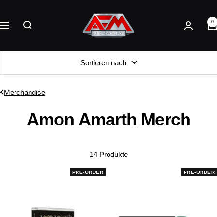
Direkt
AFM
zum
0
Records
Navigation
Inhalt
Sortieren nach
Merchandise
Amon Amarth Merch
14 Produkte
PRE-ORDER
PRE-ORDER