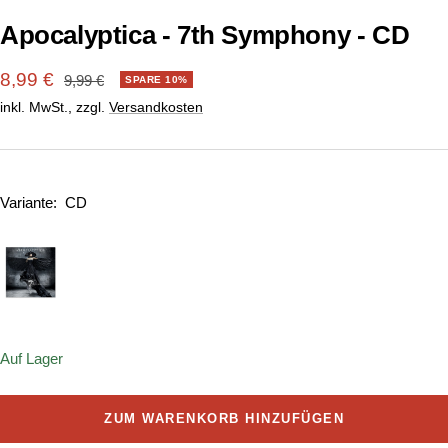
Apocalyptica - 7th Symphony - CD
Angebotspreis
8,99 €
Regulärer
9,99 €
SPARE 10%
Preis
inkl. MwSt., zzgl.
Versandkosten
Variante:
CD
Auf Lager
ZUM WARENKORB HINZUFÜGEN