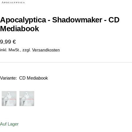
1
2
gehen
gehen
Apocalyptica - Shadowmaker - CD
Mediabook
Angebotspreis
9,99 €
inkl. MwSt., zzgl.
Versandkosten
Variante:
CD Mediabook
Auf Lager