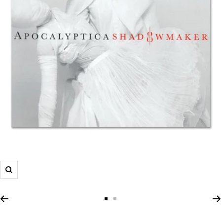
Zoom
Zur
Zur
Slide
Slide