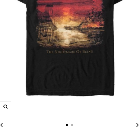
Zoom
Zur
Zur
Slide
Slide