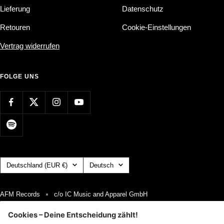
Lieferung
Datenschutz
Retouren
Cookie-Einstellungen
Vertrag widerrufen
FOLGE UNS
Land/Region
Sprache
Deutschland (EUR €)
Deutsch
AFM Records
c/o IC Music and Apparel GmbH
Wir akzeptieren