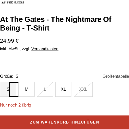
1
2
gehen
gehen
At The Gates - The Nightmare Of
Being - T-Shirt
Angebotspreis
24,99 €
inkl. MwSt., zzgl.
Versandkosten
Größe:
S
Größentabelle
S
M
L
XL
XXL
Nur noch 2 übrig
ZUM WARENKORB HINZUFÜGEN