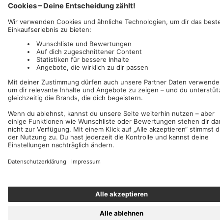
AFM Records
c/o IC Music and Apparel GmbH
Wir akzeptieren