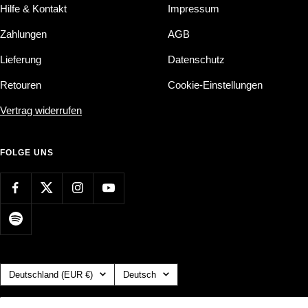
Hilfe & Kontakt
Impressum
Zahlungen
AGB
Lieferung
Datenschutz
Retouren
Cookie-Einstellungen
Vertrag widerrufen
FOLGE UNS
Land/Region
Sprache
Deutschland (EUR €)
Deutsch