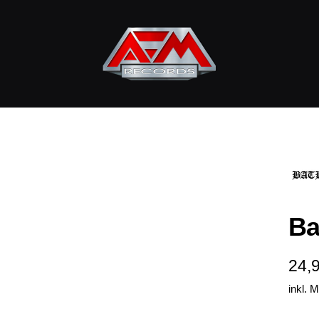
AFM
Records
Ba
Ang
24,
inkl. 