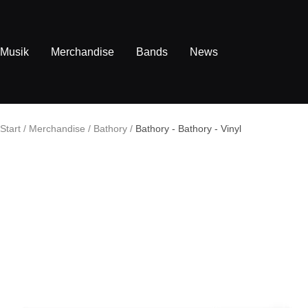
Direkt
zum
Inhalt
Musik
Merchandise
Bands
News
Start
Merchandise
Bathory
Bathory - Bathory - Vinyl