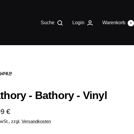
Suche
Login
Warenkorb
0
thory - Bathory - Vinyl
ebotspreis
99 €
MwSt., zzgl.
Versandkosten