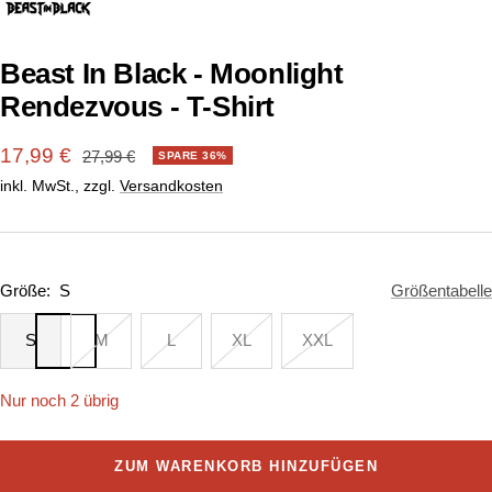
1
2
gehen
gehen
Beast In Black - Moonlight
Rendezvous - T-Shirt
Angebotspreis
17,99 €
Regulärer
27,99 €
SPARE 36%
Preis
inkl. MwSt., zzgl.
Versandkosten
Größe:
S
Größentabelle
S
M
L
XL
XXL
Nur noch 2 übrig
ZUM WARENKORB HINZUFÜGEN