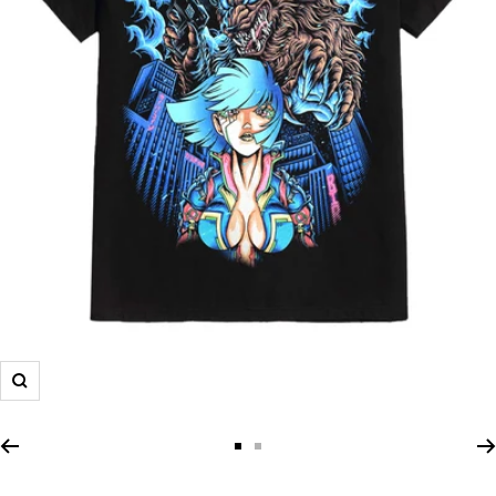
Zoom
Zur
Zur
Slide
Slide