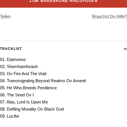
ZUM WARENKORB HINZUFÜGEN
Teilen
Brauchst Du Hilfe?
TRACKLIST
01. Daimonos
02. Shemhamforash
03. Ov Fire And The Void
04. Transmigrating Beyond Realms Ov Amenti
05. He Who Breeds Pestilence
06. The Seed Ov I
07. Alas, Lord Is Upon Me
08. Defiling Morality Ov Black God
09. Lucifer