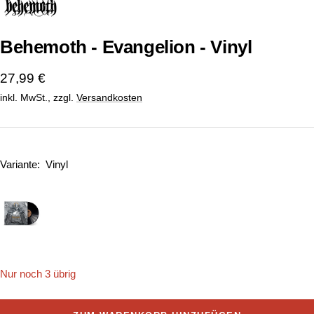
1
2
gehen
gehen
Behemoth - Evangelion - Vinyl
Angebotspreis
27,99 €
inkl. MwSt., zzgl.
Versandkosten
Variante:
Vinyl
Nur noch 3 übrig