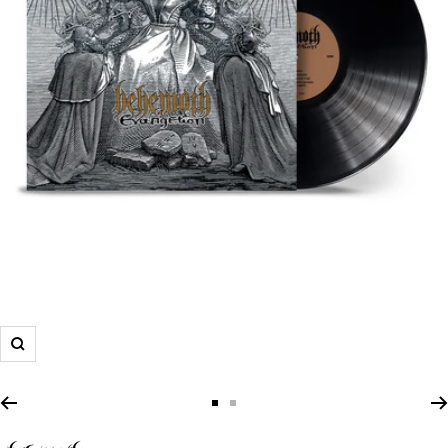
Zoom
Zur
Zur
Slide
Slide