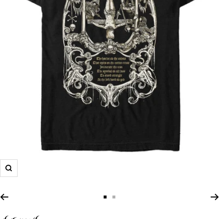
Zoom
Zur
Zur
Slide
Slide