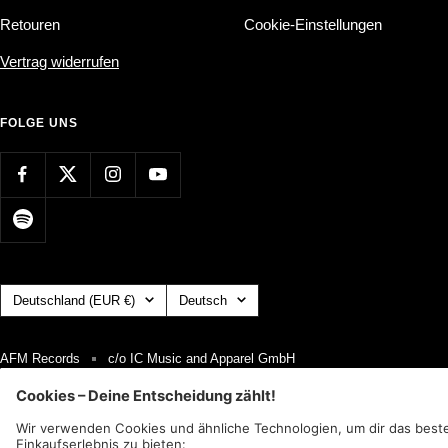
Retouren
Cookie-Einstellungen
Vertrag widerrufen
FOLGE UNS
Land/Region
Sprache
Deutschland (EUR €)
Deutsch
AFM Records
c/o IC Music and Apparel GmbH
Wir akzeptieren