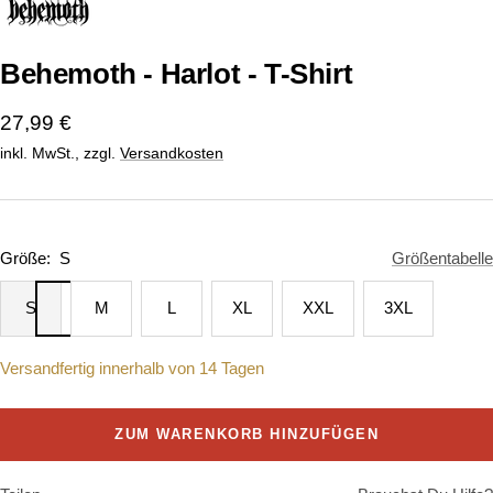
1
2
gehen
gehen
Behemoth - Harlot - T-Shirt
Angebotspreis
27,99 €
inkl. MwSt., zzgl.
Versandkosten
Größe:
S
Größentabelle
S
M
L
XL
XXL
3XL
Versandfertig innerhalb von 14 Tagen
ZUM WARENKORB HINZUFÜGEN