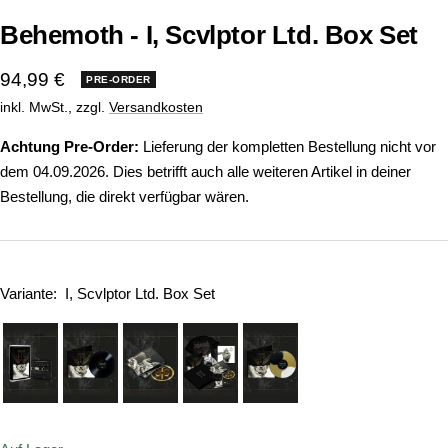
Behemoth - I, Scvlptor Ltd. Box Set
Angebotspreis
94,99 €
PRE-ORDER
inkl. MwSt., zzgl.
Versandkosten
Achtung Pre-Order:
Lieferung der kompletten Bestellung nicht vor
dem 04.09.2026. Dies betrifft auch alle weiteren Artikel in deiner
Bestellung, die direkt verfügbar wären.
Variante:
I, Scvlptor Ltd. Box Set