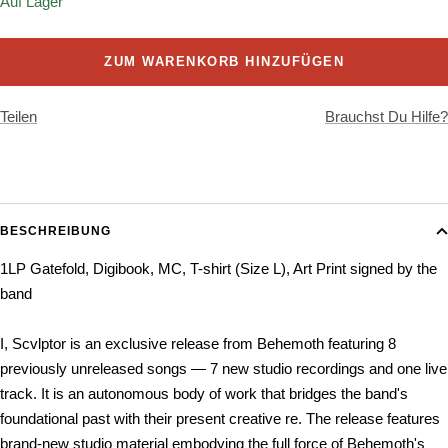
Auf Lager
ZUM WARENKORB HINZUFÜGEN
Teilen
Brauchst Du Hilfe?
BESCHREIBUNG
1LP Gatefold, Digibook, MC, T-shirt (Size L), Art Print signed by the
band
I, Scvlptor is an exclusive release from Behemoth featuring 8
previously unreleased songs — 7 new studio recordings and one live
track. It is an autonomous body of work that bridges the band's
foundational past with their present creative re. The release features
brand-new studio material embodying the full force of Behemoth's