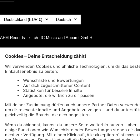
Land/Region
Sprache
Deutschland (EUR €)
Deutsch
AFM Records
c/o IC Music and Apparel GmbH
Wir akzeptieren