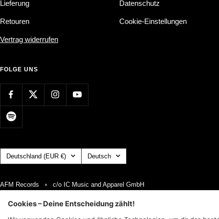
Lieferung
Datenschutz
Retouren
Cookie-Einstellungen
Vertrag widerrufen
FOLGE UNS
Land/Region
Sprache
Deutschland (EUR €)
Deutsch
AFM Records
c/o IC Music and Apparel GmbH
Wir akzeptieren