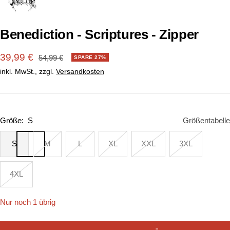
1
2
gehen
gehen
Benediction - Scriptures - Zipper
Angebotspreis
39,99 €
Regulärer
54,99 €
SPARE 27%
Preis
inkl. MwSt., zzgl.
Versandkosten
Größe:
S
Größentabelle
S
M
L
XL
XXL
3XL
4XL
Nur noch 1 übrig