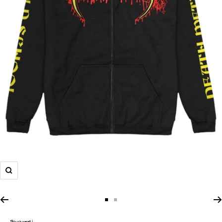
Zoom
Zur
Zur
Slide
Slide