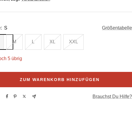
:
S
Größentabelle
M
L
XL
XXL
och 5 übrig
ZUM WARENKORB HINZUFÜGEN
Brauchst Du Hilfe?