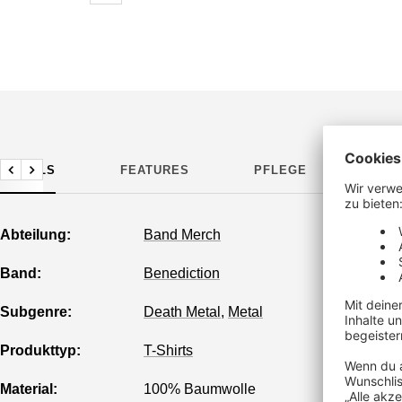
DETAILS
FEATURES
PFLEGE
HER
Zurück
Weiter
Abteilung:
Band Merch
Band:
Benediction
Subgenre:
Death Metal
,
Metal
Produkttyp:
T-Shirts
Material:
100% Baumwolle