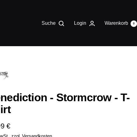
Suche
Login
Warenkorb
0
nediction - Stormcrow - T-
irt
ebotspreis
99 €
MwSt., zzgl.
Versandkosten