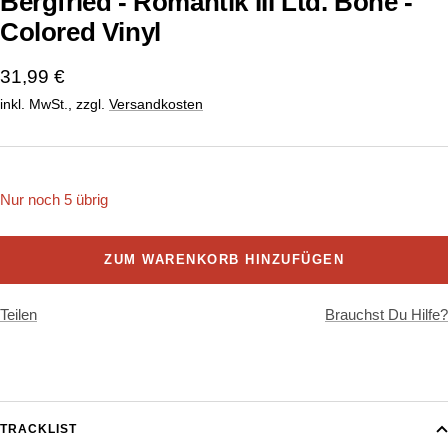
Bergfried - Romantik III Ltd. Bone -
Colored Vinyl
Angebotspreis
31,99 €
inkl. MwSt., zzgl.
Versandkosten
Nur noch 5 übrig
ZUM WARENKORB HINZUFÜGEN
Teilen
Brauchst Du Hilfe?
TRACKLIST