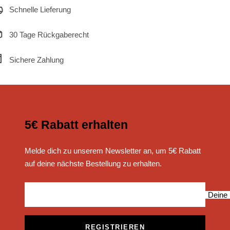
Schnelle Lieferung
30 Tage Rückgaberecht
Sichere Zahlung
5€ Rabatt erhalten
Melde dich zu unserem Newsletter an, um 5€ Rabatt
auf deine nächste Bestellung zu erhalten.
Deine 
REGISTRIEREN