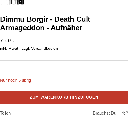
1
2
gehen
gehen
Dimmu Borgir - Death Cult
Armageddon - Aufnäher
Angebotspreis
7,99 €
inkl. MwSt., zzgl.
Versandkosten
Onesize
Nur noch 5 übrig
ZUM WARENKORB HINZUFÜGEN
Teilen
Brauchst Du Hilfe?