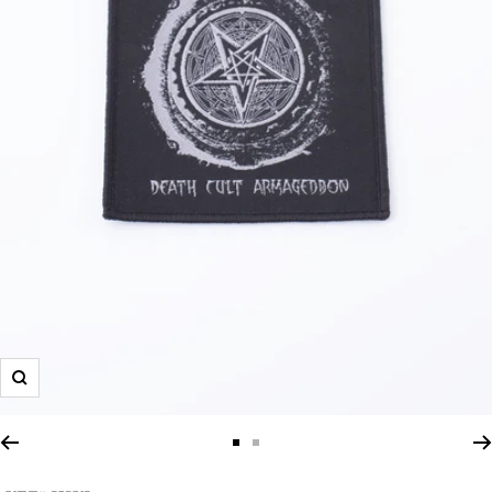
Zoom
Zur
Zur
Slide
Slide