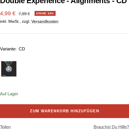
Double Experience - Alignments - CD
Angebotspreis
4,99 €
Regulärer
7,99 €
SPARE 38%
Preis
inkl. MwSt., zzgl.
Versandkosten
Variante:
CD
Auf Lager
ZUM WARENKORB HINZUFÜGEN
Teilen
Brauchst Du Hilfe?