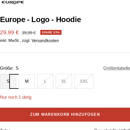
1
2
gehen
gehen
Europe - Logo - Hoodie
Angebotspreis
29,99 €
Regulärer
39,99 €
SPARE 25%
Preis
inkl. MwSt., zzgl.
Versandkosten
Größe:
S
Größentabelle
S
M
L
XL
XXL
Nur noch 1 übrig
ZUM WARENKORB HINZUFÜGEN