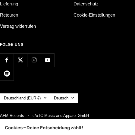
Lieferung
Datenschutz
Retouren
Cookie-Einstellungen
Vertrag widerrufen
FOLGE UNS
Land/Region
Sprache
Deutschland (EUR €)
Deutsch
AFM Records
c/o IC Music and Apparel GmbH
Wir akzeptieren