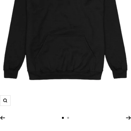
Zoom
Zur
Zur
Slide
Slide