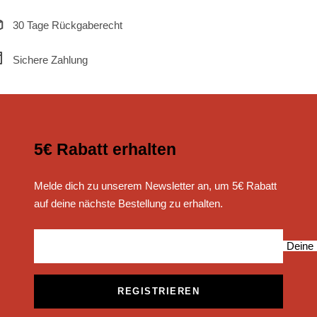
30 Tage Rückgaberecht
Sichere Zahlung
5€ Rabatt erhalten
Melde dich zu unserem Newsletter an, um 5€ Rabatt
auf deine nächste Bestellung zu erhalten.
Deine 
REGISTRIEREN