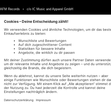
AFM Records
c/o IC Music and Apparel GmbH
Wir akzeptieren