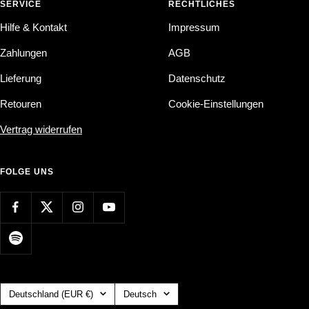
SERVICE
RECHTLICHES
Hilfe & Kontakt
Impressum
Zahlungen
AGB
Lieferung
Datenschutz
Retouren
Cookie-Einstellungen
Vertrag widerrufen
FOLGE UNS
Land/Region
Sprache
Deutschland (EUR €)
Deutsch