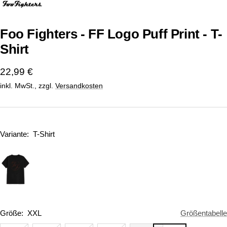
1
2
gehen
gehen
Foo Fighters - FF Logo Puff Print - T-
Shirt
Angebotspreis
22,99 €
inkl. MwSt., zzgl.
Versandkosten
Variante:
T-Shirt
Größe:
XXL
Größentabelle