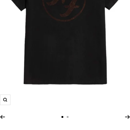
Zoom
Zur
Zur
Slide
Slide