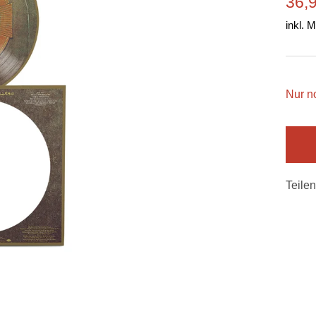
Ang
36,
inkl. 
Nur n
Teilen