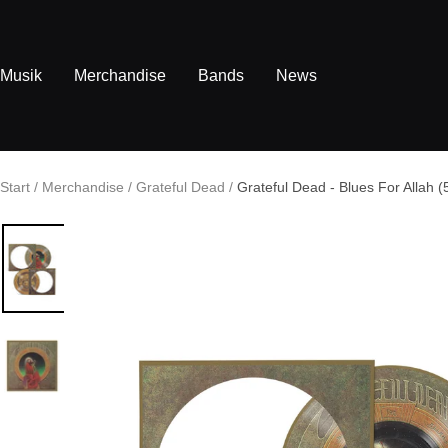
Direkt
zum
Inhalt
Musik
Merchandise
Bands
News
Start
Merchandise
Grateful Dead
Grateful Dead - Blues For Allah (5