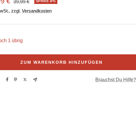
ebotspreis
99 €
Regulärer
SPARE 8%
39,99 €
Preis
MwSt., zzgl.
Versandkosten
och 1 übrig
ZUM WARENKORB HINZUFÜGEN
Brauchst Du Hilfe?