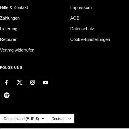
Hilfe & Kontakt
Impressum
Zahlungen
AGB
Lieferung
Datenschutz
Retouren
Cookie-Einstellungen
Vertrag widerrufen
FOLGE UNS
Land/Region
Sprache
Deutschland (EUR €)
Deutsch