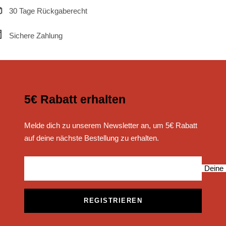
30 Tage Rückgaberecht
Sichere Zahlung
5€ Rabatt erhalten
Melde dich zu unserem Newsletter an, um 5€ Rabatt
auf deine nächste Bestellung zu erhalten.
Deine 
REGISTRIEREN