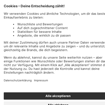
AFM Records
c/o IC Music and Apparel GmbH
Wir akzeptieren