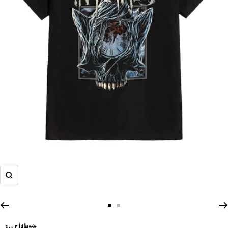
Zoom
Zur
Zur
Slide
Slide