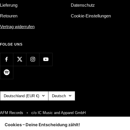
Lieferung
Datenschutz
Retouren
Cookie-Einstellungen
Vertrag widerrufen
FOLGE UNS
Land/Region
Sprache
Deutschland (EUR €)
Deutsch
AFM Records
c/o IC Music and Apparel GmbH
Wir akzeptieren