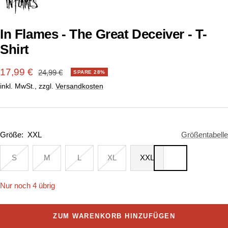
1
2
gehen
gehen
In Flames - The Great Deceiver - T-
Shirt
Angebotspreis
17,99 €
Regulärer
24,99 €
SPARE 28%
Preis
inkl. MwSt., zzgl.
Versandkosten
Größe:
XXL
Größentabelle
S
M
L
XL
XXL
Nur noch 4 übrig
ZUM WARENKORB HINZUFÜGEN