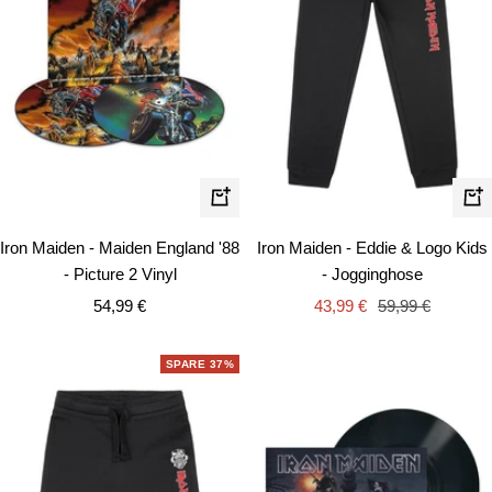
Schn
In
den
Iron Maiden - Eddie & Logo Kids
Iron Maiden - Maiden England '88
Warenkorb
- Jogginghose
- Picture 2 Vinyl
Angebotspreis
Regulärer
Angebotspreis
43,99 €
59,99 €
54,99 €
Preis
SPARE 37%