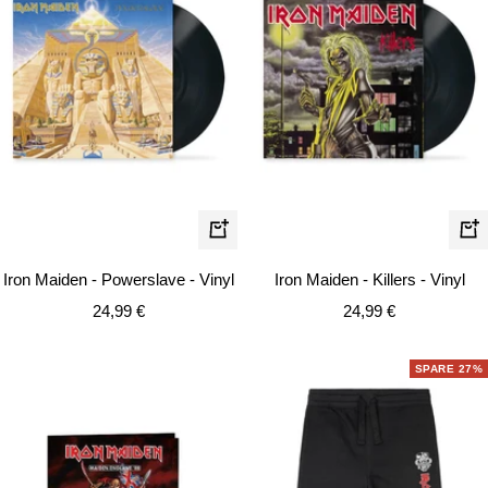
In
In
den
de
Iron Maiden - Powerslave - Vinyl
Iron Maiden - Killers - Vinyl
Warenkorb
Wa
Angebotspreis
Angebotspreis
24,99 €
24,99 €
SPARE 27%