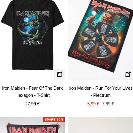
Schnellansicht
In
de
Iron Maiden - Fear Of The Dark
Iron Maiden - Run For Your Lives
Wa
Hexagon - T-Shirt
- Plectrum
Angebotspreis
Angebotspreis
Regulärer
27,99 €
5,99 €
7,99 €
Preis
SPARE 10%