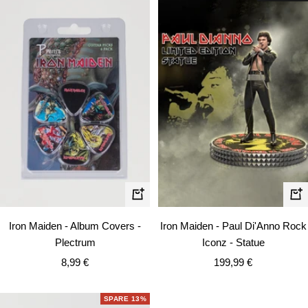
In
In
den
de
Iron Maiden - Album Covers -
Iron Maiden - Paul Di'Anno Rock
Warenkorb
Wa
Plectrum
Iconz - Statue
Angebotspreis
Angebotspreis
8,99 €
199,99 €
SPARE 13%