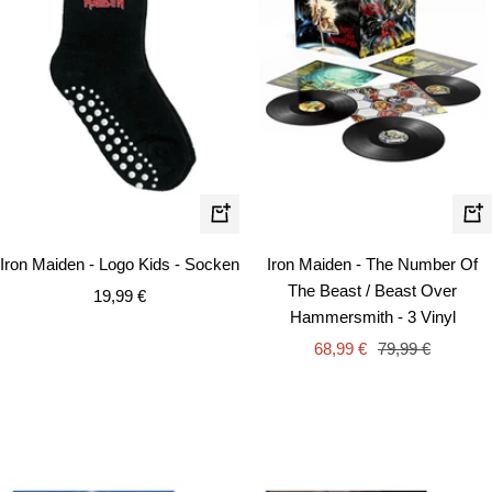
Schnellansicht
In
de
Iron Maiden - The Number Of
Iron Maiden - Logo Kids - Socken
Wa
The Beast / Beast Over
Angebotspreis
19,99 €
Hammersmith - 3 Vinyl
Angebotspreis
Regulärer
68,99 €
79,99 €
Preis