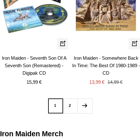
In
In
de
den
Iron Maiden - Somewhere Back
Iron Maiden - Seventh Son Of A
Wa
Warenkorb
In Time: The Best Of 1980-1989 -
Seventh Son (Remastered) -
CD
Digipak CD
Angebotspreis
Regulärer
Angebotspreis
13,99 €
14,99 €
15,99 €
Preis
1
2
Iron Maiden Merch