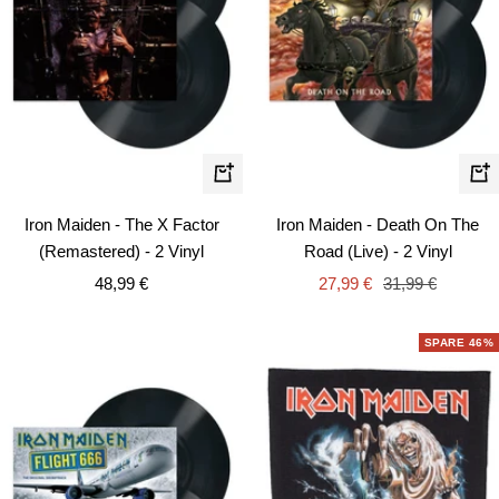
In
In
den
de
Iron Maiden - The X Factor
Iron Maiden - Death On The
Warenkorb
Wa
(Remastered) - 2 Vinyl
Road (Live) - 2 Vinyl
Angebotspreis
Angebotspreis
Regulärer
48,99 €
27,99 €
31,99 €
Preis
SPARE 46%