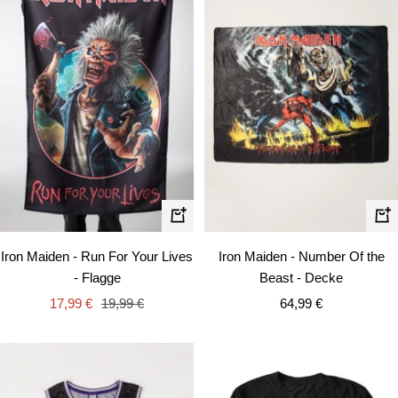
In
In
den
de
Iron Maiden - Run For Your Lives
Iron Maiden - Number Of the
Warenkorb
Wa
- Flagge
Beast - Decke
Angebotspreis
Regulärer
Angebotspreis
17,99 €
19,99 €
64,99 €
Preis