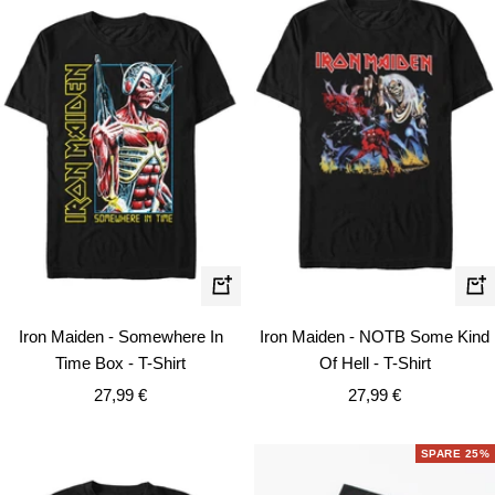
Schnellansicht
Schn
Iron Maiden - Somewhere In
Iron Maiden - NOTB Some Kind
Time Box - T-Shirt
Of Hell - T-Shirt
Angebotspreis
Angebotspreis
27,99 €
27,99 €
SPARE 25%