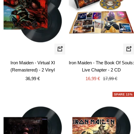
In
In
den
de
Iron Maiden - Virtual XI
Iron Maiden - The Book Of Souls:
Warenkorb
Wa
(Remastered) - 2 Vinyl
Live Chapter - 2 CD
Angebotspreis
Angebotspreis
Regulärer
36,99 €
16,99 €
17,99 €
Preis
SPARE 13%