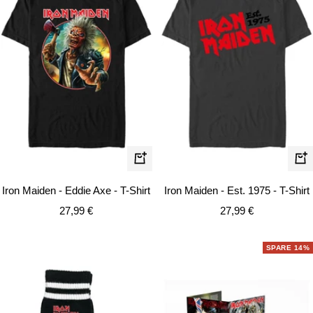
Schnellansicht
Schn
Iron Maiden - Eddie Axe - T-Shirt
Iron Maiden - Est. 1975 - T-Shirt
Angebotspreis
Angebotspreis
27,99 €
27,99 €
SPARE 14%