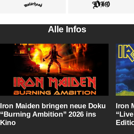
Alle Infos
Iron Maiden bringen neue Doku
Iron 
“Burning Ambition” 2026 ins
“Live
Kino
Editi