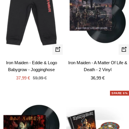
Schnellansicht
In
de
Iron Maiden - A Matter Of Life &
Iron Maiden - Eddie & Logo
Wa
Death - 2 Vinyl
Babygrow - Jogginghose
Angebotspreis
Angebotspreis
Regulärer
36,99 €
37,99 €
59,99 €
Preis
SPARE 6%