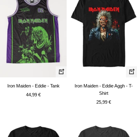
Schnellansicht
Schn
Iron Maiden - Eddie - Tank
Iron Maiden - Eddie Aggh - T-
Shirt
Angebotspreis
44,99 €
Angebotspreis
25,99 €