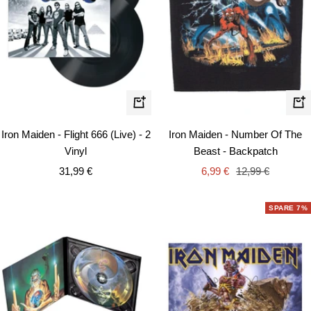
In
In
den
de
Iron Maiden - Flight 666 (Live) - 2
Iron Maiden - Number Of The
Warenkorb
Wa
Vinyl
Beast - Backpatch
Angebotspreis
Angebotspreis
Regulärer
31,99 €
6,99 €
12,99 €
Preis
SPARE 7%