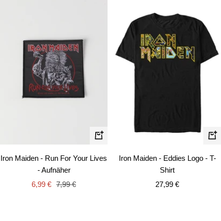
Schn
In
den
Iron Maiden - Eddies Logo - T-
Iron Maiden - Run For Your Lives
Warenkorb
Shirt
- Aufnäher
Angebotspreis
Angebotspreis
Regulärer
27,99 €
6,99 €
7,99 €
Preis