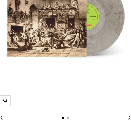
Zoom
Zur
Zur
Slide
Slide