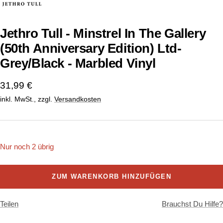
1
2
gehen
gehen
Jethro Tull - Minstrel In The Gallery
(50th Anniversary Edition) Ltd-
Grey/Black - Marbled Vinyl
Angebotspreis
31,99 €
inkl. MwSt., zzgl.
Versandkosten
Nur noch 2 übrig
ZUM WARENKORB HINZUFÜGEN
Teilen
Brauchst Du Hilfe?