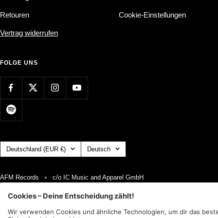
Retouren
Cookie-Einstellungen
Vertrag widerrufen
FOLGE UNS
Land/Region
Sprache
Deutschland (EUR €)
Deutsch
AFM Records
c/o IC Music and Apparel GmbH
Wir akzeptieren