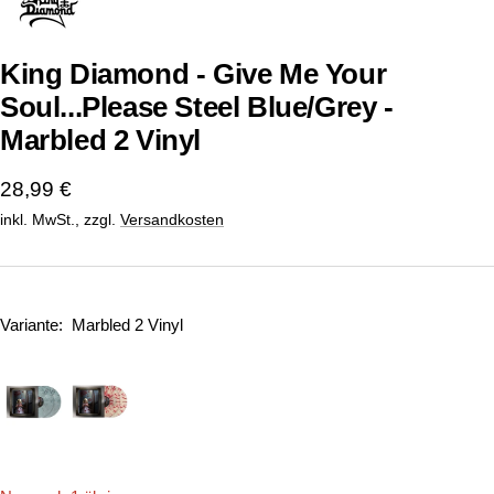
1
2
gehen
gehen
King Diamond - Give Me Your
Soul...Please Steel Blue/Grey -
Marbled 2 Vinyl
Angebotspreis
28,99 €
inkl. MwSt., zzgl.
Versandkosten
Variante:
Marbled 2 Vinyl