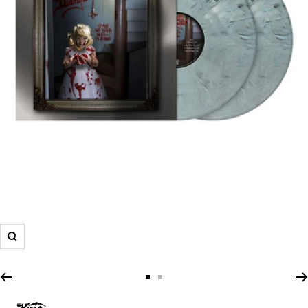
Zoom
Zur
Zur
Slide
Slide